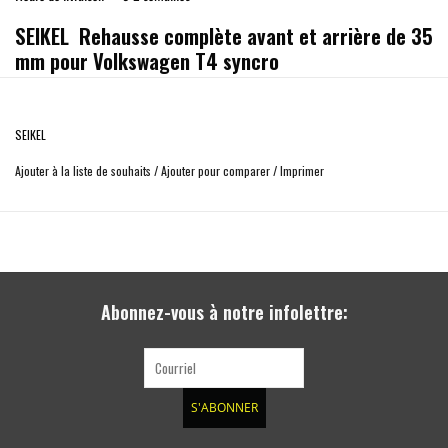
SEIKEL Rehausse complète avant et arrière de 35
mm pour Volkswagen T4 syncro
Kit rehausse complet fabriqué en Allemagne par SEIKEL et Bilstein.
SEIKEL
Nous joindre le numéro de chassis impérativement
Ajouter à la liste de souhaits
/
Ajouter pour comparer
/
Imprimer
Abonnez-vous à notre infolettre:
S'ABONNER