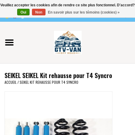
Veuillez accepter les cookies afin de rendre ce site plus fonctionnel. D'accord?
Utilisez
Oui
Non
En savoir plus sur les témoins (cookies) »
les
0 Articles - €0,00
flèches
Accueil
haut
et
bas
Vito / classe V - 447
pour
sélectionner
Viano /Vito 639
le
SEIKEL SEIKEL Kit rehausse pour T4 Syncro
résultat
VW T7 2025
ACCUEIL
/
SEIKEL KIT REHAUSSE POUR T4 SYNCRO
disponible.
Appuyez
VW T6
sur
Entrée
pour
VW T5
accéder
au
VW CRAFTER / MAN TGE