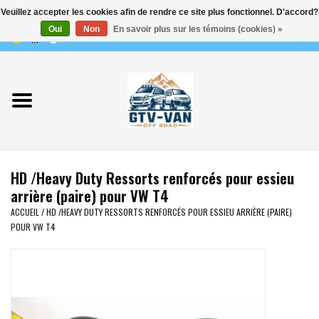
Veuillez accepter les cookies afin de rendre ce site plus fonctionnel. D'accord?
Utilisez
Oui
Non
En savoir plus sur les témoins (cookies) »
les
0 Articles - €0,00
flèches
Accueil
haut
et
bas
Vito / classe V - 447
pour
sélectionner
Viano /Vito 639
le
HD /Heavy Duty Ressorts renforcés pour essieu
résultat
VW T7 2025
arrière (paire) pour VW T4
disponible.
ACCUEIL
/
HD /HEAVY DUTY RESSORTS RENFORCÉS POUR ESSIEU ARRIÈRE (PAIRE)
Appuyez
POUR VW T4
VW T6
sur
Entrée
pour
VW T5
accéder
au
VW CRAFTER / MAN TGE