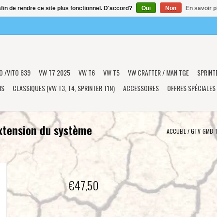
afin de rendre ce site plus fonctionnel. D'accord?
Oui
Non
En savoir p
O /VITO 639
VW T7 2025
VW T6
VW T5
VW CRAFTER / MAN TGE
SPRINT
NS
CLASSIQUES (VW T3, T4, SPRINTER T1N)
ACCESSOIRES
OFFRES SPÉCIALES
extension du système
ACCUEIL
/
GTV-GMB T
€47,50