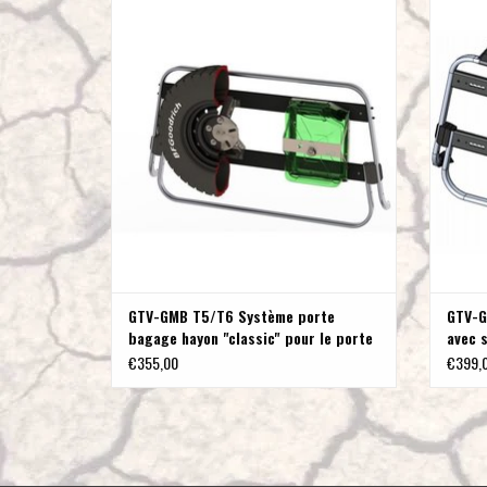
GTV-GMB T5/T6 Système porte bagage hayon
GTV-GMB 
"classic" pour le porte vélo logo
des ra
T5/T
AJOUTER AU PANIER
GTV-GMB T5/T6 Système porte
GTV-G
bagage hayon "classic" pour le porte
avec s
vélo logo
passe
€355,00
€399,
un po