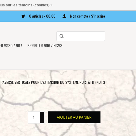
lus sur les témoins (cookies) »
0 Articles - €0,00
Mon compte / S'inscrire
Utilisez
les
ER VS30 / 907
SPRINTER 906 / NCV3
flèches
haut
et
bas
pour
RAVERSE VERTICALE POUR L’EXTENSION DU SYSTÈME PORTATIF (NOIR)
sélectionner
le
résultat
disponible.
+
AJOUTER AU PANIER
Appuyez
-
sur
Entrée