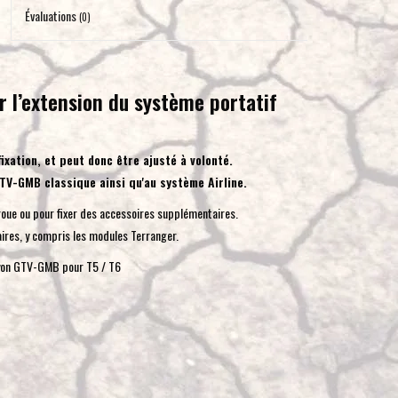
pour
Évaluations
(0)
accéder
au
résultat
 l’extension du système portatif
de
recherche
sélectionné.
fixation, et peut donc être ajusté à volonté.
Les
TV-GMB classique ainsi qu'au système Airline.
utilisateurs
 roue ou pour fixer des accessoires supplémentaires.
d'appareils
ires, y compris les modules Terranger.
tactiles
peuvent
ayon GTV-GMB pour T5 / T6
se
servir
de
gestes
tels
que