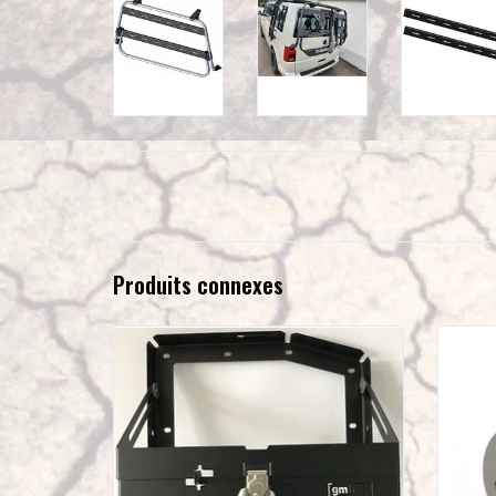
Produits connexes
Module porte bidon NOIR pour notre GTV-GMB
Module 
système modulable pour hayon VW T5/T6
GTV
AJOUTER AU PANIER