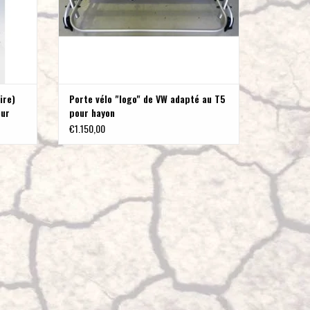
pplémentaire . Grâce aux ressort à gaz , que vous pouvez rajouter
 ouvert malgré le poids supplémentaire.
ire)
Porte vélo "logo" de VW adapté au T5
our
pour hayon
€1.150,00