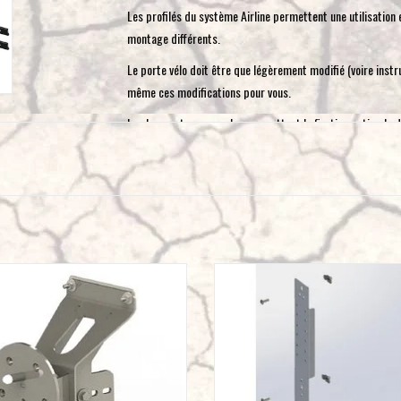
Les profilés du système Airline permettent une utilisation 
montage différents.
Le porte vélo doit être que légèrement modifié (voire inst
même ces modifications pour vous.
Les barres transversales permettent la fixation optimale
roue de secours, un bidon, un cric etc. Au moins un rail de v
voire plus doivent être démontés. Pour une meilleure comp
porte vélo. Sur d’autres photos une roue de secours et un 
cependant seulement les pièces pour la transformation du 
Le contenu du kit :
2 barres transversales
porte roue pour notre système modulable
Traverse verticale GTV-GMB (noire)
2 profiles airline
-GMB "airline" pour hayon VW T5/T6
extension du système pour système arr
Airline »
pièces de fixation
AJOUTER AU PANIER
les vis et écrous nécessaires
AJOUTER AU PANIER
manuel d’installation
Matériaux : aluminium (haute performance) , surface anodisé