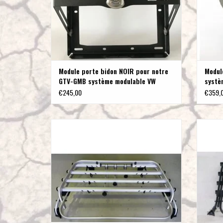
Module porte bidon NOIR pour notre
Modul
GTV-GMB système modulable VW
systè
T5/T6
pour 
€245,00
€359,
Porte vélo "logo" d'origine VW , adapté au T6 pour
VW T6 
hayon
AJOUTER AU PANIER