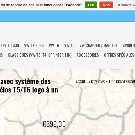
afin de rendre ce site plus fonctionnel. D'accord?
Oui
Non
En savoir p
O /VITO 639
VW T7 2025
VW T6
VW T5
VW CRAFTER / MAN TGE
SPRINT
NS
CLASSIQUES (VW T3, T4, SPRINTER T1N)
ACCESSOIRES
OFFRES SPÉCIALES
 avec système des
ACCUEIL
/
GTV-GMB KIT DE CONVERSION 
vélos T5/T6 logo à un
€399,00