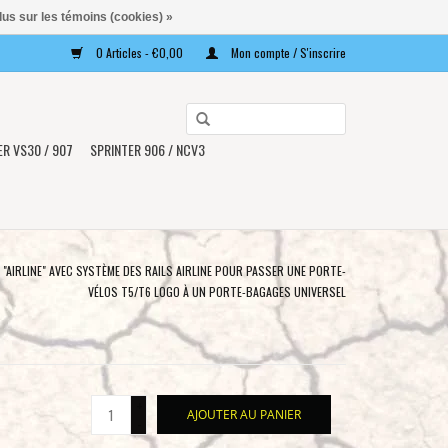
lus sur les témoins (cookies) »
0 Articles - €0,00
Mon compte / S'inscrire
Utilisez
les
ER VS30 / 907
SPRINTER 906 / NCV3
flèches
haut
et
bas
pour
"AIRLINE" AVEC SYSTÈME DES RAILS AIRLINE POUR PASSER UNE PORTE-
sélectionner
VÉLOS T5/T6 LOGO À UN PORTE-BAGAGES UNIVERSEL
le
résultat
disponible.
Appuyez
+
sur
AJOUTER AU PANIER
-
Entrée