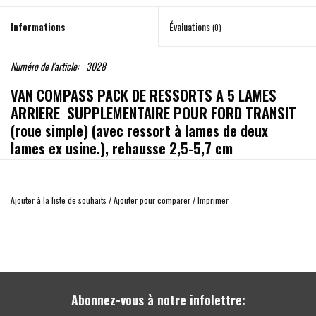
Informations
Évaluations
(0)
Numéro de l'article:
3028
VAN COMPASS PACK DE RESSORTS A 5 LAMES
ARRIERE SUPPLEMENTAIRE POUR FORD TRANSIT
(roue simple) (avec ressort à lames de deux
lames ex usine.), rehausse 2,5-5,7 cm
Lorsqu'un véhicule approche de son poids total autorisé en charge du véhicule, la
suspension arrière commence naturellement à s'affaisser et la qualité de
Ajouter à la liste de souhaits
/
Ajouter pour comparer
/
Imprimer
conduite commence à en souffrir. Le Ford Transit n'est pas différent.
Ce pack de ressorts à lames multiples s'installe sous les ressorts à lames
d'usine et peut augmenter la hauteur de caisse de 2,5 à 3,81 cm en fonction de
la répartition du poids du véhicule lors de l'installation de 3 des 5 ressorts.
Installez les 5 lames pour obtenir une rehausse de 5 à 5,7 cm.
Abonnez-vous à notre infolettre:
L'augmentation du taux de ressort obtenue par ce jeu de lames ainsi que le jeu