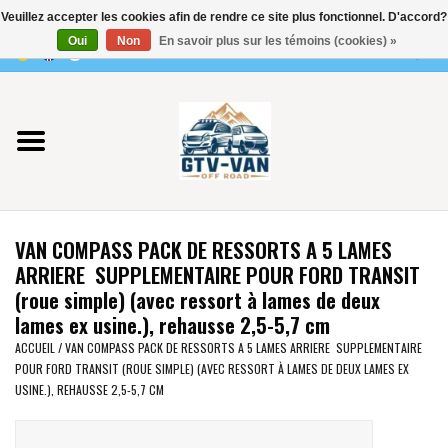
Veuillez accepter les cookies afin de rendre ce site plus fonctionnel. D'accord?
Utilisez
Oui
Non
En savoir plus sur les témoins (cookies) »
les
0 Articles - €0,00
flèches
Accueil
haut
et
bas
Vito / classe V - 447
pour
sélectionner
Viano /Vito 639
le
VAN COMPASS PACK DE RESSORTS A 5 LAMES
résultat
VW T7 2025
ARRIERE SUPPLEMENTAIRE POUR FORD TRANSIT
disponible.
(roue simple) (avec ressort à lames de deux
Appuyez
lames ex usine.), rehausse 2,5-5,7 cm
VW T6
sur
ACCUEIL
/
VAN COMPASS PACK DE RESSORTS A 5 LAMES ARRIERE SUPPLEMENTAIRE
Entrée
POUR FORD TRANSIT (ROUE SIMPLE) (AVEC RESSORT À LAMES DE DEUX LAMES EX
pour
VW T5
USINE.), REHAUSSE 2,5-5,7 CM
accéder
au
VW CRAFTER / MAN TGE