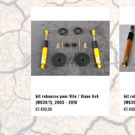
Kit rehausse utilisable pour Mercedes Vito / Viano
TERR
4x4 (4matic) année 2003 à 2010 (W 639/1).
Merce
Rehausse d’environ 30 mm.
AJOUTER AU PANIER
kit rehausse pour Vito / Viano 4x4
kit re
(W639/1), 2003 - 2010
(W639/
€1.490,00
€1.490