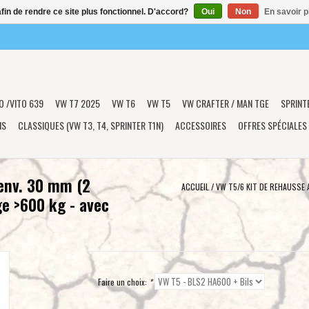
afin de rendre ce site plus fonctionnel. D'accord?
Oui
Non
En savoir p
O /VITO 639
VW T7 2025
VW T6
VW T5
VW CRAFTER / MAN TGE
SPRINT
NS
CLASSIQUES (VW T3, T4, SPRINTER T1N)
ACCESSOIRES
OFFRES SPÉCIALES
 env. 30 mm (2
ACCUEIL
/
VW T5/6 KIT DE REHAUSSE 
ge >600 kg - avec
Faire un choix:
*