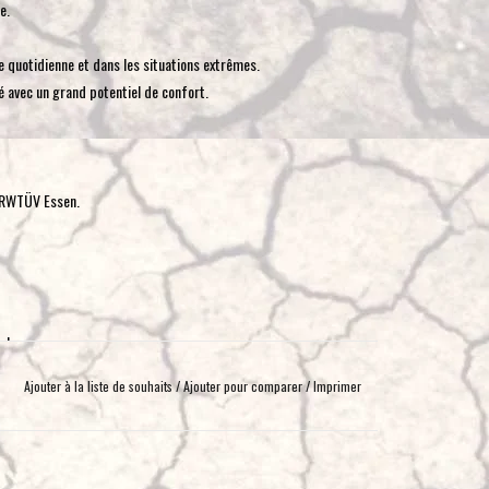
e.
toucher
et
ie quotidienne et dans les situations extrêmes.
glisser.
é avec un grand potentiel de confort.
e RWTÜV Essen.
g!
re > de 1 300 kg!
Ajouter à la liste de souhaits
/
Ajouter pour comparer
/
Imprimer