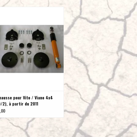
ANGER Kit rehausse de 30 mm pour
des Vito / Viano 4x4, à partir du 2011,
fabriqué en Allemagne
AJOUTER AU PANIER
hausse pour Vito / Viano 4x4
2), à partir du 2011
,00