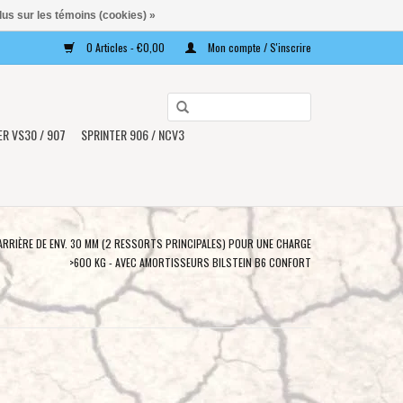
lus sur les témoins (cookies) »
0 Articles - €0,00
Mon compte / S'inscrire
Utilisez
les
ER VS30 / 907
SPRINTER 906 / NCV3
flèches
haut
et
bas
pour
ARRIÈRE DE ENV. 30 MM (2 RESSORTS PRINCIPALES) POUR UNE CHARGE
sélectionner
>600 KG - AVEC AMORTISSEURS BILSTEIN B6 CONFORT
le
résultat
disponible.
Appuyez
sur
Entrée