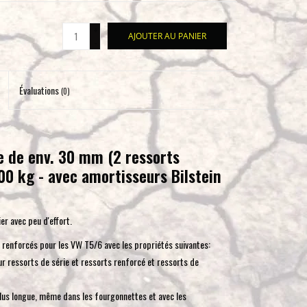
pour
accéder
+
AJOUTER AU PANIER
-
au
résultat
de
Évaluations
(0)
recherche
sélectionné.
Les
utilisateurs
e de env. 30 mm (2 ressorts
d'appareils
00 kg - avec amortisseurs Bilstein
tactiles
peuvent
se
er avec peu d'effort.
servir
renforcés pour les VW T5/6 avec les propriétés suivantes:
de
ressorts de série et ressorts renforcé et ressorts de
gestes
tels
lus longue, même dans les fourgonnettes et avec les
que