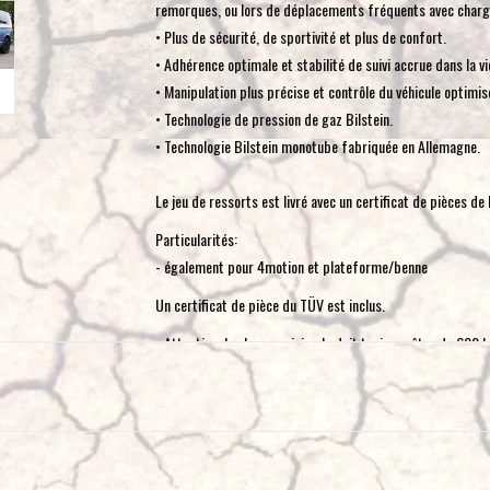
remorques, ou lors de déplacements fréquents avec charg
• Plus de sécurité, de sportivité et plus de confort.
• Adhérence optimale et stabilité de suivi accrue dans la v
• Manipulation plus précise et contrôle du véhicule optimis
• Technologie de pression de gaz Bilstein.
• Technologie Bilstein monotube fabriquée en Allemagne.
Le jeu de ressorts est livré avec un certificat de pièces d
Particularités:
- également pour 4motion et plateforme/benne
Un certificat de pièce du TÜV est inclus.
- Attention, la charge minimale doit toujours être de 600 k
- Attention, la charge maximale sur l'essieu arrière doit êt