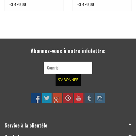
- 2010
partir du 2011
€1.490,00
€1.490,00
Abonnez-vous à notre infolettre:
S'ABONNER
Service à la clientèle