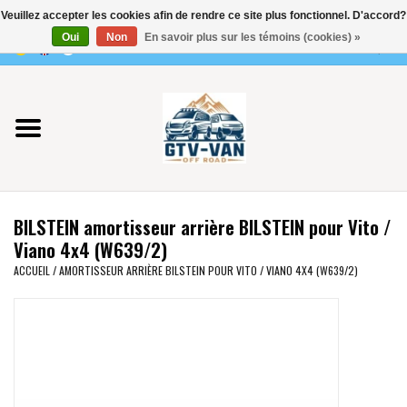
Veuillez accepter les cookies afin de rendre ce site plus fonctionnel. D'accord?
Utilisez
Oui
Non
En savoir plus sur les témoins (cookies) »
les
0 Articles - €0,00
flèches
Accueil
haut
et
bas
Vito / classe V - 447
pour
sélectionner
Viano /Vito 639
le
BILSTEIN amortisseur arrière BILSTEIN pour Vito /
résultat
VW T7 2025
Viano 4x4 (W639/2)
disponible.
ACCUEIL
/
AMORTISSEUR ARRIÈRE BILSTEIN POUR VITO / VIANO 4X4 (W639/2)
Appuyez
VW T6
sur
Entrée
pour
VW T5
accéder
au
VW CRAFTER / MAN TGE