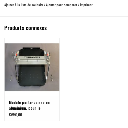
Épaisseur de paroi du corps : 1,0 mm
Ajouter à la liste de souhaits
/
Ajouter pour comparer
/
Imprimer
Épaisseur de paroi du couvercle : 1,5 mm
Poids : env. 3,9 kg
Produits connexes
Module porte-caisse en
aluminium, pour le
système de porte-
€650,00
bagages arrière
modulable sur VW T5/T6,