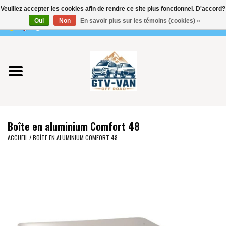
Veuillez accepter les cookies afin de rendre ce site plus fonctionnel. D'accord?
Utilisez
Oui
Non
En savoir plus sur les témoins (cookies) »
les
0 Articles - €0,00
flèches
Accueil
haut
et
bas
Vito / classe V - 447
pour
sélectionner
Viano /Vito 639
le
Boîte en aluminium Comfort 48
résultat
VW T7 2025
ACCUEIL
/
BOÎTE EN ALUMINIUM COMFORT 48
disponible.
Appuyez
VW T6
sur
Entrée
pour
VW T5
accéder
au
VW CRAFTER / MAN TGE