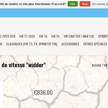
afin de rendre ce site plus fonctionnel. D'accord?
Oui
Non
En savoir p
O /VITO 639
VW T7 2025
VW T6
VW T5
VW CRAFTER / MAN TGE
SPRINT
NS
CLASSIQUES (VW T3, T4, SPRINTER T1N)
ACCESSOIRES
OFFRES SPÉCIALES
 de vitesse "widder"
ACCUEIL
/
VW 
€836,00