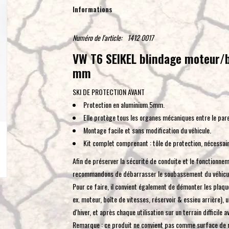
Informations
Numéro de l'article:
1412 0017
VW T6 SEIKEL blindage moteur/bo
mm
SKI DE PROTECTION AVANT
Protection en aluminium 5mm.
Elle protège tous les organes mécaniques entre le pare
Montage facile et sans modification du véhicule.
Kit complet comprenant : tôle de protection, nécessair
Afin de préserver la sécurité de conduite et le fonctionne
recommandons de débarrasser le soubassement du véhicul
Pour ce faire, il convient également de démonter les plaq
ex. moteur, boîte de vitesses, réservoir & essieu arrière), u
d'hiver, et après chaque utilisation sur un terrain difficile
Remarque : ce produit ne convient pas comme surface de ré