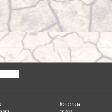
s
Mon compte
roduits
S'inscrire