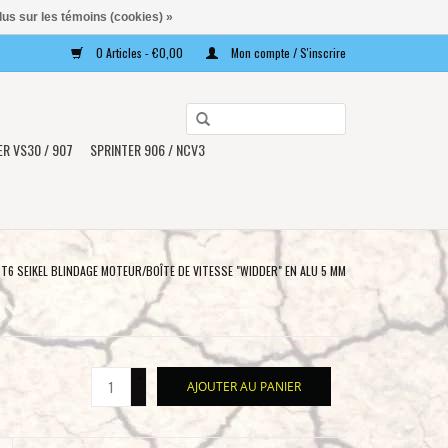
lus sur les témoins (cookies) »
0 Articles - €0,00
Mon compte / S'inscrire
Utilisez
les
ER VS30 / 907
SPRINTER 906 / NCV3
flèches
haut
et
bas
pour
T6 SEIKEL BLINDAGE MOTEUR/BOÎTE DE VITESSE "WIDDER" EN ALU 5 MM
sélectionner
le
résultat
disponible.
+
AJOUTER AU PANIER
Appuyez
-
sur
Entrée