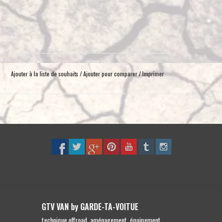
toucher
et
glisser.
Ajouter à la liste de souhaits
/
Ajouter pour comparer
/
Imprimer
GTV VAN by GARDE-TA-VOITUE
technique offroad, aménagement, équipement,