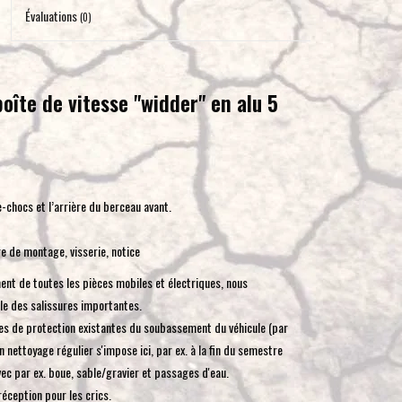
pour
Évaluations
(0)
accéder
au
résultat
îte de vitesse "widder" en alu 5
de
recherche
sélectionné.
Les
utilisateurs
-chocs et l’arrière du berceau avant.
d'appareils
tactiles
e de montage, visserie, notice
peuvent
ment de toutes les pièces mobiles et électriques, nous
se
e des salissures importantes.
servir
ues de protection existantes du soubassement du véhicule (par
de
n nettoyage régulier s'impose ici, par ex. à la fin du semestre
gestes
 avec par ex. boue, sable/gravier et passages d'eau.
tels
ception pour les crics.
que