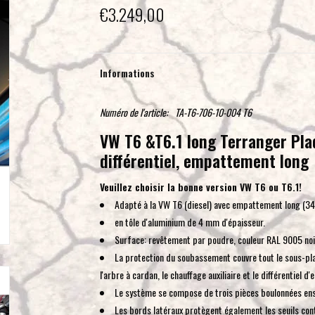
€3.249,00
Informations
Numéro de l'article:
TA-T6-706-10-004 T6
VW T6 &T6.1 long Terranger Plaq
différentiel, empattement long
Veuillez choisir la bonne version VW T6 ou T6.1!
Adapté à la VW T6 (diesel) avec empattement long (3
en tôle d'aluminium de 4 mm d'épaisseur.
Surface: revêtement par poudre, couleur RAL 9005 noi
La protection du soubassement couvre tout le sous-pla
l'arbre à cardan, le chauffage auxiliaire et le différentiel d'
Le système se compose de trois pièces boulonnées en
Les bords latéraux protègent également les seuils co