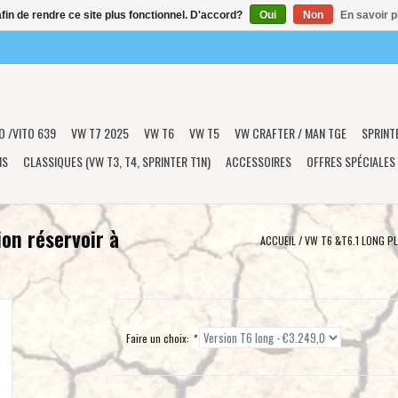
afin de rendre ce site plus fonctionnel. D'accord?
Oui
Non
En savoir p
O /VITO 639
VW T7 2025
VW T6
VW T5
VW CRAFTER / MAN TGE
SPRINT
NS
CLASSIQUES (VW T3, T4, SPRINTER T1N)
ACCESSOIRES
OFFRES SPÉCIALES
on réservoir à
ACCUEIL
/
VW T6 &T6.1 LONG P
Faire un choix:
*