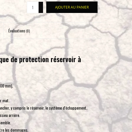
+
pour
AJOUTER AU PANIER
-
accéder
au
résultat
Évaluations
(0)
de
recherche
sélectionné.
Les
ue de protection réservoir à
utilisateurs
d'appareils
tactiles
400 mm),
peuvent
se
r mat.
servir
ncher, y compris le réservoir, le système d'échappement,
de
essieu arrière.
gestes
semble.
tels
ntre les dommages.
que