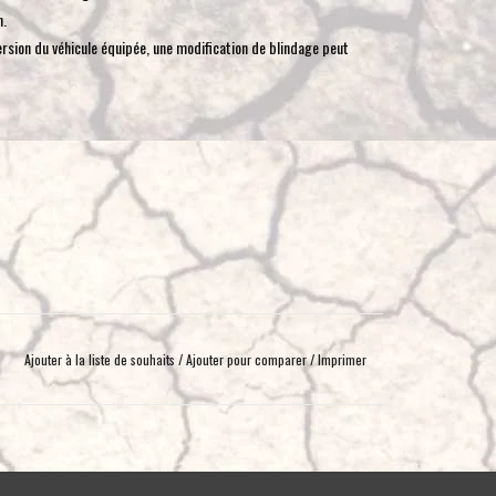
n.
toucher
version du véhicule équipée, une modification de blindage peut
et
glisser.
Ajouter à la liste de souhaits
/
Ajouter pour comparer
/
Imprimer