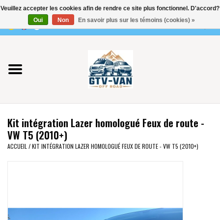
Veuillez accepter les cookies afin de rendre ce site plus fonctionnel. D'accord?
Utilisez
Oui
Non
En savoir plus sur les témoins (cookies) »
les
0 Articles - €0,00
flèches
Accueil
haut
et
bas
Vito / classe V - 447
pour
sélectionner
Viano /Vito 639
le
Kit intégration Lazer homologué Feux de route -
résultat
VW T7 2025
VW T5 (2010+)
disponible.
ACCUEIL
/
KIT INTÉGRATION LAZER HOMOLOGUÉ FEUX DE ROUTE - VW T5 (2010+)
Appuyez
VW T6
sur
Entrée
pour
VW T5
accéder
au
VW CRAFTER / MAN TGE