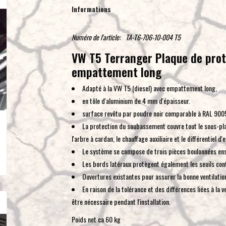
Informations
Numéro de l'article:
TA-T6-706-10-004 T5
VW T5 Terranger Plaque de prote
empattement long
Adapté à la VW T5 (diesel) avec empattement long,
en tôle d'aluminium de 4 mm d'épaisseur.
surface revêtu par poudre noir comparable à RAL 9005,
La protection du soubassement couvre tout le sous-pla
l'arbre à cardan, le chauffage auxiliaire et le différentiel d'
Le système se compose de trois pièces boulonnées en
Les bords latéraux protègent également les seuils co
Ouvertures existantes pour assurer la bonne ventilatio
En raison de la tolérance et des différences liées à la 
être nécessaire pendant l'installation.
Poids net ca 60 kg