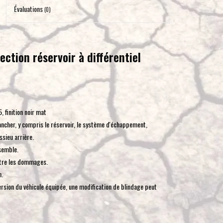
pour
Évaluations
(0)
accéder
au
résultat
ction réservoir à différentiel
de
recherche
sélectionné.
Les
utilisateurs
 finition noir mat
d'appareils
ncher, y compris le réservoir, le système d'échappement,
tactiles
essieu arrière.
peuvent
semble.
se
ntre les dommages.
servir
n.
de
version du véhicule équipée, une modification de blindage peut
gestes
tels
que