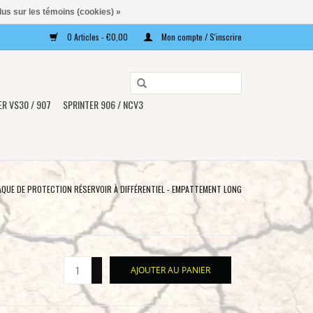
lus sur les témoins (cookies) »
0 Articles - €0,00
Mon compte / S'inscrire
Utilisez
les
ER VS30 / 907
SPRINTER 906 / NCV3
flèches
haut
et
bas
pour
AQUE DE PROTECTION RÉSERVOIR À DIFFÉRENTIEL - EMPATTEMENT LONG
sélectionner
le
résultat
disponible.
+
AJOUTER AU PANIER
Appuyez
-
sur
Entrée