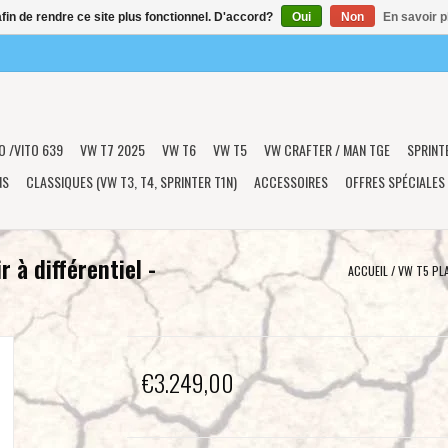
afin de rendre ce site plus fonctionnel. D'accord?
Oui
Non
En savoir p
O /VITO 639
VW T7 2025
VW T6
VW T5
VW CRAFTER / MAN TGE
SPRINT
NS
CLASSIQUES (VW T3, T4, SPRINTER T1N)
ACCESSOIRES
OFFRES SPÉCIALES
 à différentiel -
ACCUEIL
/
VW T5 PL
€3.249,00