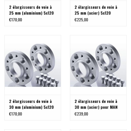
2 élargisseurs de voie à
2 élargisseurs de voie à
25 mm (aluminium) 5x120
25 mm (acier) 5x120
M14x1,5
M14x1,5
€170,00
€225,00
2 élargisseurs de voie à
2 élargisseurs de voie à
30 mm (aluminium) 5x120
30 mm (acier) pour MAN
M14x1,5 pour MAN TGE, VW
TGE , VW Crafter >2017
€170,00
€239,00
Crafter >2017