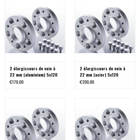
2 élargisseurs de voie à
2 élargisseurs de voie à
22 mm (aluminium) 5x120
22 mm (acier) 5x120
M14x1,5 pour MAN TGE, VW
M14x1,5 pour MAN TGE, VW
€170,00
€200,00
Crafter >2017
Crafter >2017