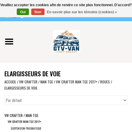
Veuillez accepter les cookies afin de rendre ce site plus fonctionnel. D'accord?
Utilisez
Oui
Non
En savoir plus sur les témoins (cookies) »
les
0 Articles - €0,00
flèches
Accueil
haut
et
bas
Vito / classe V - 447
pour
sélectionner
Viano /Vito 639
le
ELARGISSEURS DE VOIE
résultat
VW T7 2025
disponible.
ACCUEIL
/
VW CRAFTER / MAN TGE
/
VW CRAFTER MAN TGE 2017+
/
ROUES
/
ELARGISSEURS DE VOIE
Appuyez
VW T6
sur
Entrée
pour
VW T5
VW CRAFTER / MAN TGE
accéder
VW CRAFTER MAN TGE 2017+
au
VW CRAFTER / MAN TGE
SUSPENSION PNEUMATIQUE