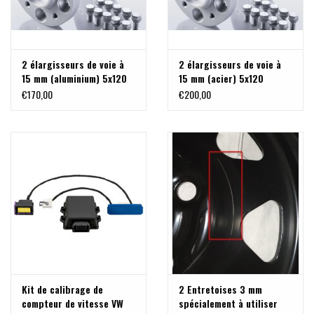
2 élargisseurs de voie à
2 élargisseurs de voie à
15 mm (aluminium) 5x120
15 mm (acier) 5x120
M14x1,5 pour MAN TGE, VW
M14x1,5 pour MAN TGE, VW
€170,00
€200,00
Crafter >2017
Crafter >2017
Kit de calibrage de
2 Entretoises 3 mm
compteur de vitesse VW
spécialement à utiliser