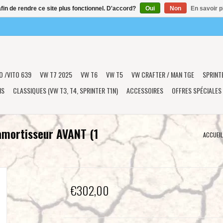
afin de rendre ce site plus fonctionnel. D'accord?
Oui
Non
En savoir p
O /VITO 639
VW T7 2025
VW T6
VW T5
VW CRAFTER / MAN TGE
SPRINT
NS
CLASSIQUES (VW T3, T4, SPRINTER T1N)
ACCESSOIRES
OFFRES SPÉCIALES
amortisseur AVANT (1
ACCUEIL
€302,00