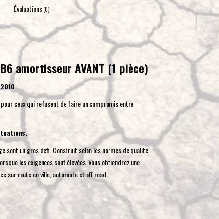
pour
Évaluations
(0)
accéder
au
résultat
de
 B6 amortisseur AVANT (1 pièce)
recherche
sélectionné.
/2010
Les
 pour ceux qui refusent de faire un compromis entre
utilisateurs
d'appareils
tactiles
ituations.
peuvent
e sont un gros défi. Construit selon les normes de qualité
se
lorsque les exigences sont élevées. Vous obtiendrez une
servir
 sur route en ville, autoroute et off road.
de
gestes
tels
que