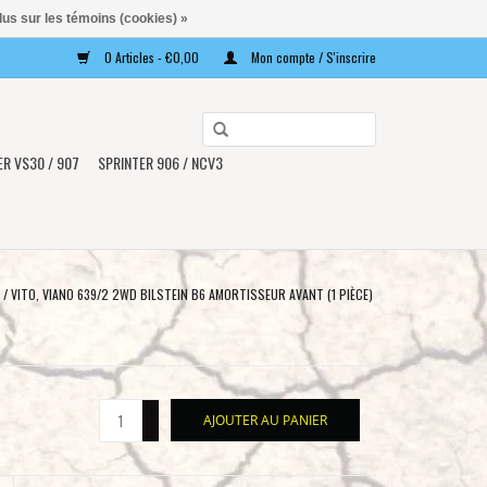
lus sur les témoins (cookies) »
0 Articles - €0,00
Mon compte / S'inscrire
Utilisez
les
ER VS30 / 907
SPRINTER 906 / NCV3
flèches
haut
et
bas
pour
/
VITO, VIANO 639/2 2WD BILSTEIN B6 AMORTISSEUR AVANT (1 PIÈCE)
sélectionner
le
résultat
disponible.
+
AJOUTER AU PANIER
Appuyez
-
sur
Entrée