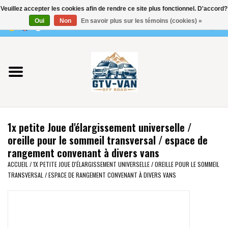
Veuillez accepter les cookies afin de rendre ce site plus fonctionnel. D'accord?
Utilisez
Oui
Non
En savoir plus sur les témoins (cookies) »
les
0 Articles - €0,00
flèches
Accueil
haut
et
bas
Vito / classe V - 447
pour
sélectionner
Viano /Vito 639
le
1x petite Joue d'élargissement universelle /
résultat
VW T7 2025
oreille pour le sommeil transversal / espace de
disponible.
rangement convenant à divers vans
Appuyez
VW T6
ACCUEIL
/
1X PETITE JOUE D'ÉLARGISSEMENT UNIVERSELLE / OREILLE POUR LE SOMMEIL
sur
TRANSVERSAL / ESPACE DE RANGEMENT CONVENANT À DIVERS VANS
Entrée
pour
VW T5
accéder
au
VW CRAFTER / MAN TGE