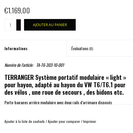
€1.169,00
+
AJOUTER AU PANIER
-
Informations
Évaluations
(0)
Numéro de l'article:
TA-T6-303-10-001
TERRANGER Système portatif modulaire « light »
pour hayon, adapté au hayon du VW T6/T6.1 pour
des vélos , une roue de secours , des bidons etc.
Porte-bagages arrière modulaire avec deux rails d'arrimage disposés
verticalement et deux rails pour vélos.
Ajouter à la liste de souhaits
/
Ajouter pour comparer
/
Imprimer
Les rails d'arrimage sont utilisés pour fixer un module de fixation disponible en
option pour les roues de secours, les bidons, les boîtes de transport et autres.