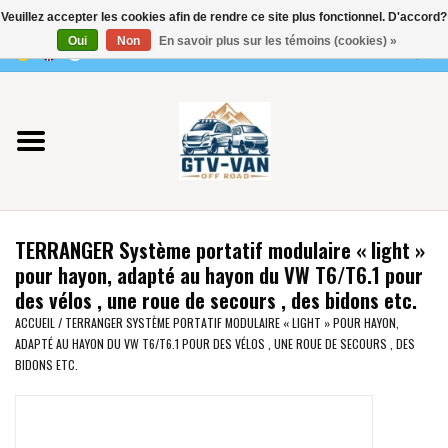
Veuillez accepter les cookies afin de rendre ce site plus fonctionnel. D'accord?
Utilisez
Oui
Non
En savoir plus sur les témoins (cookies) »
les
0 Articles - €0,00
flèches
Accueil
haut
et
bas
Vito / classe V - 447
pour
sélectionner
Viano /Vito 639
le
TERRANGER Système portatif modulaire « light »
résultat
VW T7 2025
pour hayon, adapté au hayon du VW T6/T6.1 pour
disponible.
des vélos , une roue de secours , des bidons etc.
Appuyez
VW T6
ACCUEIL
/
TERRANGER SYSTÈME PORTATIF MODULAIRE « LIGHT » POUR HAYON,
sur
ADAPTÉ AU HAYON DU VW T6/T6.1 POUR DES VÉLOS , UNE ROUE DE SECOURS , DES
Entrée
BIDONS ETC.
pour
VW T5
accéder
au
VW CRAFTER / MAN TGE