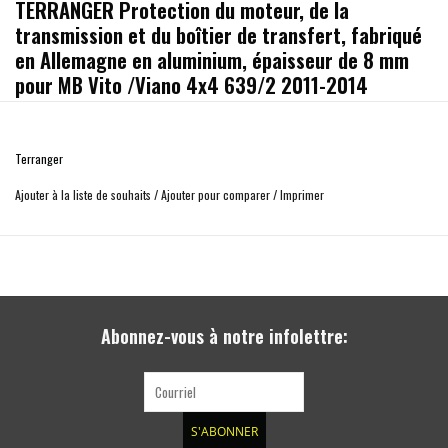
TERRANGER Protection du moteur, de la
transmission et du boîtier de transfert, fabriqué
en Allemagne en aluminium, épaisseur de 8 mm
pour MB Vito /Viano 4x4 639/2 2011-2014
Convient pour les Mercedes Vito / Viano 4x4 (4matic) 639 de 2011-2014
protège de manière fiable les dessous du moteur, la transmission et le
Terranger
boîtier de transfert
construction très robuste en aluminium, épaisseur 8 mm
Ajouter à la liste de souhaits
/
Ajouter pour comparer
/
Imprimer
Y compris les ouvertures de service pour l'huile moteur et l'huile de boîte de
transfert
Y compris le matériel de fixation en acier inoxydable
poids: environ 30 kg
Dimensions: environ 165 cm de long x 82 cm de large
Abonnez-vous à notre infolettre:
S'ABONNER