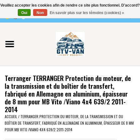
Veuillez accepter les cookies afin de rendre ce site plus fonctionnel. D'accord?
Utilisez
Oui
Non
En savoir plus sur les témoins (cookies) »
les
0 Articles - €0,00
flèches
Accueil
haut
et
bas
Vito / classe V - 447
pour
sélectionner
Viano /Vito 639
le
Terranger TERRANGER Protection du moteur, de
résultat
VW T7 2025
la transmission et du boîtier de transfert,
disponible.
fabriqué en Allemagne en aluminium, épaisseur
Appuyez
de 8 mm pour MB Vito /Viano 4x4 639/2 2011-
VW T6
sur
2014
Entrée
ACCUEIL
/
TERRANGER PROTECTION DU MOTEUR, DE LA TRANSMISSION ET DU
pour
VW T5
BOÎTIER DE TRANSFERT, FABRIQUÉ EN ALLEMAGNE EN ALUMINIUM, ÉPAISSEUR DE 8 MM
accéder
POUR MB VITO /VIANO 4X4 639/2 2011-2014
au
VW CRAFTER / MAN TGE