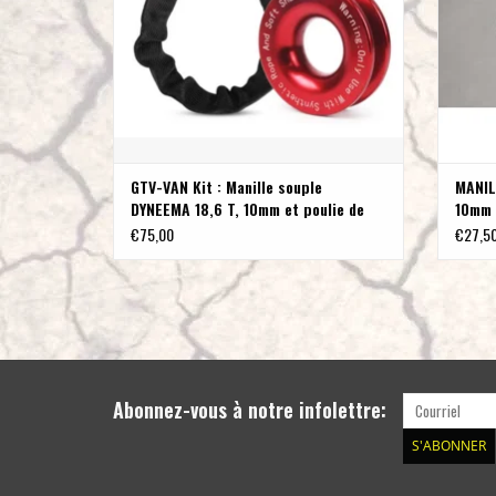
GTV-VAN Kit : Manille souple
MANIL
DYNEEMA 18,6 T, 10mm et poulie de
10mm
renvoi en alumimiun anodisé
€75,00
€27,5
Abonnez-vous à notre infolettre:
S'ABONNER