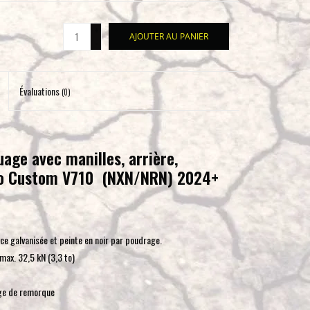
pour
accéder
+
AJOUTER AU PANIER
-
au
résultat
de
Évaluations
(0)
recherche
sélectionné.
Les
utilisateurs
ge avec manilles, arrière,
d'appareils
eo Custom V710 (NXN/NRN) 2024+
tactiles
peuvent
se
servir
ace galvanisée et peinte en noir par poudrage.
de
 max. 32,5 kN (3,3 to)
gestes
tels
lage de remorque
que