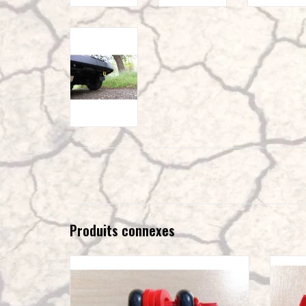
Produits connexes
Manille Omega 5/8 pouce CMU (WLL) 3 1/4 T
Manil
noir/rouge
AJOUTER AU PANIER