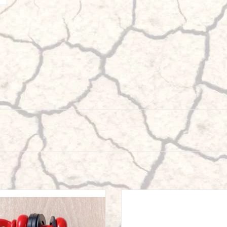
le Omega 5/8 pouce CMU (WLL) 3 1/4 T
Sangle tours d'arbre Maxtrax - 3 M
rouge-noir
AJOUTER AU PANIER
AJOUTER AU PANIER