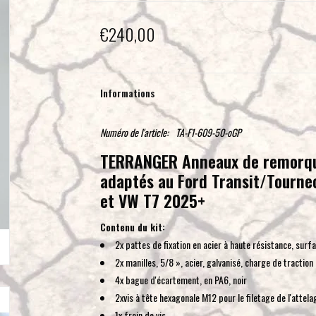
€240,00
Informations
Numéro de l'article:
TA-F1-609-50-oGP
TERRANGER Anneaux de remorqua
adaptés au Ford Transit/Tourn
et VW T7 2025+
Contenu du kit:
2x pattes de fixation en acier à haute résistance, surf
2x manilles, 5/8 », acier, galvanisé, charge de traction
4x bague d'écartement, en PA6, noir
2xvis à tête hexagonale M12 pour le filetage de l'atte
1x frein de vis