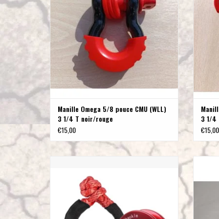
Manille Omega 5/8 pouce CMU (WLL)
Manil
3 1/4 T noir/rouge
3 1/4
€15,00
€15,00
Kit : Manille souple DYNEEMA 18,6 T, 10mm et
MAN
poulie de renvoi en alumimiun anodisé
AJOUTER AU PANIER