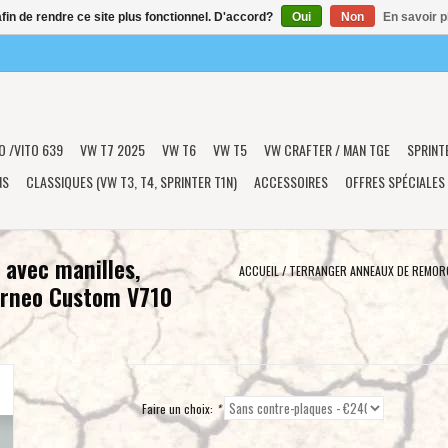
afin de rendre ce site plus fonctionnel. D'accord?
Oui
Non
En savoir p
O /VITO 639
VW T7 2025
VW T6
VW T5
VW CRAFTER / MAN TGE
SPRINT
NS
CLASSIQUES (VW T3, T4, SPRINTER T1N)
ACCESSOIRES
OFFRES SPÉCIALES
avec manilles,
ACCUEIL
/
TERRANGER ANNEAUX DE REMORQ
ourneo Custom V710
Faire un choix:
*