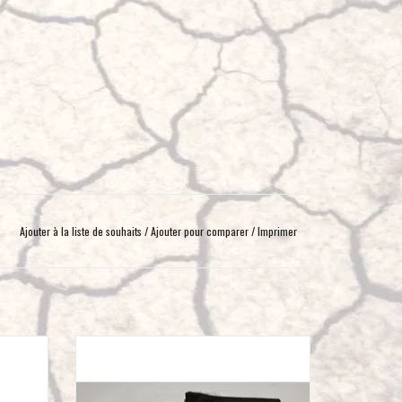
Ajouter à la liste de souhaits
/
Ajouter pour comparer
/
Imprimer
ÈTRES
MANILLE SOUPLE DYNEEMA 13,6 T 10mm
AJOUTER AU PANIER