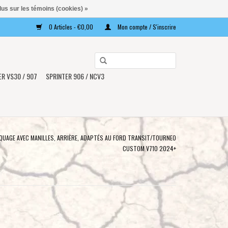
lus sur les témoins (cookies) »
0 Articles - €0,00
Mon compte / S'inscrire
Utilisez
les
ER VS30 / 907
SPRINTER 906 / NCV3
flèches
haut
et
bas
pour
UAGE AVEC MANILLES, ARRIÈRE, ADAPTÉS AU FORD TRANSIT/TOURNEO
sélectionner
CUSTOM V710 2024+
le
résultat
disponible.
Appuyez
sur
Entrée