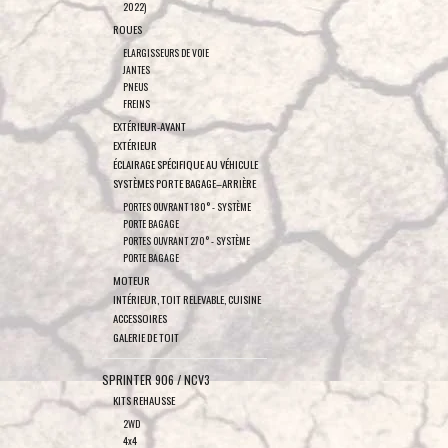
2022)
ROUES
ELARGISSEURS DE VOIE
JANTES
PNEUS
FREINS
EXTÉRIEUR-AVANT
EXTÉRIEUR
ÉCLAIRAGE SPÉCIFIQUE AU VÉHICULE
SYSTÈMES PORTE BAGAGE–ARRIÈRE
PORTES OUVRANT 180° - SYSTÈME
PORTE BAGAGE
PORTES OUVRANT 270° - SYSTÈME
PORTE BAGAGE
MOTEUR
INTÉRIEUR, TOIT RELEVABLE, CUISINE
ACCESSOIRES
GALERIE DE TOIT
SPRINTER 906 / NCV3
KITS REHAUSSE
2WD
4x4