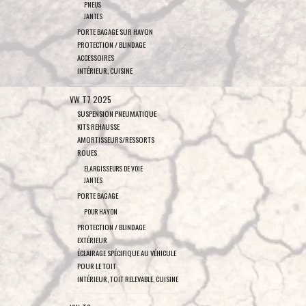
PNEUS
JANTES
PORTE BAGAGE SUR HAYON
PROTECTION / BLINDAGE
ACCESSOIRES
INTÉRIEUR, CUISINE
VW T7 2025
SUSPENSION PNEUMATIQUE
KITS REHAUSSE
AMORTISSEURS/RESSORTS
ROUES
ELARGISSEURS DE VOIE
JANTES
PORTE BAGAGE
POUR HAYON
PROTECTION / BLINDAGE
EXTÉRIEUR
ÉCLAIRAGE SPÉCIFIQUE AU VÉHICULE
POUR LE TOIT
INTÉRIEUR, TOIT RELEVABLE, CUISINE