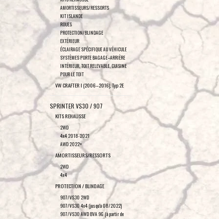
AMORTISSEURS/RESSORTS
KIT ISLANDE
ROUES
PROTECTION/BLINDAGE
EXTÉRIEUR
ÉCLAIRAGE SPÉCIFIQUE AU VÉHICULE
SYSTÈMES PORTE BAGAGE–ARRIÈRE
INTÉRIEUR, TOIT RELEVABLE, CUISINE
POUR LE TOIT
VW CRAFTER I (2006–2016), Typ 2E
SPRINTER VS30 / 907
KITS REHAUSSE
2WD
4x4 2018-2021
AWD 2022+
AMORTISSEURS/RESSORTS
2WD
4x4
PROTECTION / BLINDAGE
907/VS30 2WD
907/VS30 4x4 (jusqu'à 08/2022)
907/VS30 AWD BVA 9G (à partir de