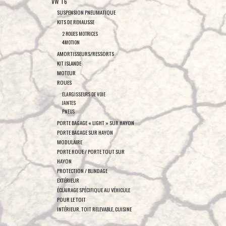
VW T6
SUSPENSION PNEUMATIQUE
KITS DE REHAUSSE
2 ROUES MOTRICES
4MOTION
AMORTISSEURS/RESSORTS
KIT ISLANDE
MOTEUR
ROUES
ELARGISSEURS DE VOIE
JANTES
PNEUS
PORTE BAGAGE « LIGHT » SUR HAYON
PORTE BAGAGE SUR HAYON
MODULAIRE
PORTE ROUE / PORTE TOUT SUR
HAYON
PROTECTION / BLINDAGE
EXTÉRIEUR
ÉCLAIRAGE SPÉCIFIQUE AU VÉHICULE
POUR LE TOIT
INTÉRIEUR, TOIT RELEVABLE, CUISINE