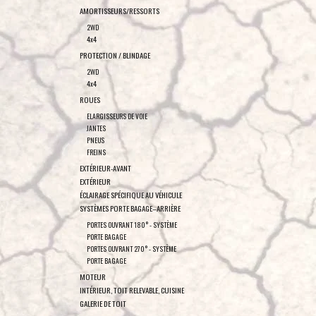
AMORTISSEURS/RESSORTS
2WD
4x4
PROTECTION / BLINDAGE
2WD
4x4
ROUES
ELARGISSEURS DE VOIE
JANTES
PNEUS
FREINS
EXTÉRIEUR-AVANT
EXTÉRIEUR
ÉCLAIRAGE SPÉCIFIQUE AU VÉHICULE
SYSTÈMES PORTE BAGAGE–ARRIÈRE
PORTES OUVRANT 180° - SYSTÈME
PORTE BAGAGE
PORTES OUVRANT 270° - SYSTÈME
PORTE BAGAGE
MOTEUR
INTÉRIEUR, TOIT RELEVABLE, CUISINE
GALERIE DE TOIT