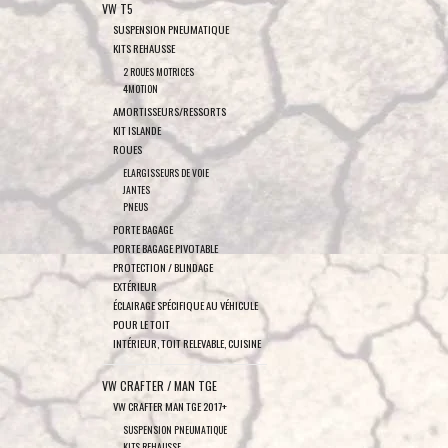
VW T5
SUSPENSION PNEUMATIQUE
KITS REHAUSSE
2 ROUES MOTRICES
4MOTION
AMORTISSEURS/RESSORTS
KIT ISLANDE
ROUES
ELARGISSEURS DE VOIE
JANTES
PNEUS
PORTE BAGAGE
PORTE BAGAGE PIVOTABLE
PROTECTION / BLINDAGE
EXTÉRIEUR
ÉCLAIRAGE SPÉCIFIQUE AU VÉHICULE
POUR LE TOIT
INTÉRIEUR, TOIT RELEVABLE, CUISINE
VW CRAFTER / MAN TGE
VW CRAFTER MAN TGE 2017+
SUSPENSION PNEUMATIQUE
KITS REHAUSSE