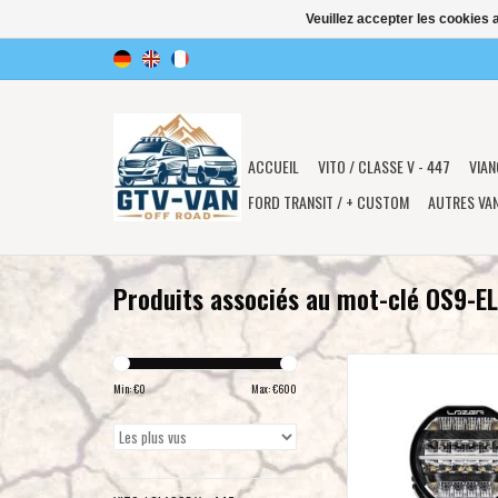
Veuillez accepter les cookies 
ACCUEIL
VITO / CLASSE V - 447
VIAN
FORD TRANSIT / + CUSTOM
AUTRES VA
Produits associés au mot-clé OS9-E
LAZER SENTINEL 9" ELIT
HAUTE PERFORM
Min: €
0
Max: €
600
AJOUTER AU PA