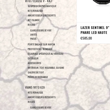
VITO / CLASSE V - 447
SUSPENSION PNEUMATIQUE
KITS REHAUSSE
AMORTISSEURS/RESSORTS
KIT ISLANDE
ROUES
LAZER SENTINEL 9"
ELARGISSEURS DE VOIE
PHARE LED HAUTE
JANTES
PERFORMANCE
€585,00
PNEUS
PORTE BAGAGE SUR HAYON
PROTECTION / BLINDAGE
ÉCLAIRAGE SPÉCIFIQUE AU VÉHICULE
EXTÉRIEUR
ACCESSOIRES
INTÉRIEUR, TOIT RELEVABLE, CUISINE
GALERIE DE TOIT
PIÈCES DE RECHANGE
VIANO /VITO 639
KITS REHAUSSE
AMORTISSEURS/RESSORTS
ROUES
ELARGISSEURS DE VOIE