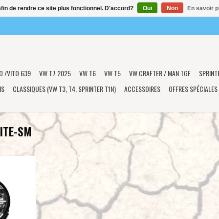
afin de rendre ce site plus fonctionnel. D'accord?
Oui
Non
En savoir p
O /VITO 639
VW T7 2025
VW T6
VW T5
VW CRAFTER / MAN TGE
SPRINT
NS
CLASSIQUES (VW T3, T4, SPRINTER T1N)
ACCESSOIRES
OFFRES SPÉCIALES
LITE-SM
E PHARE LED
ANCE
NIER