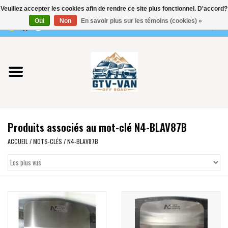
Veuillez accepter les cookies afin de rendre ce site plus fonctionnel. D'accord?
Utilisez
Oui
Non
En savoir plus sur les témoins (cookies) »
les
0 Articles - €0,00
flèches
Accueil
haut
et
bas
Vito / classe V - 447
pour
sélectionner
Viano /Vito 639
le
Produits associés au mot-clé N4-BLAV87B
résultat
VW T7 2025
disponible.
ACCUEIL
/
MOTS-CLÉS
/
N4-BLAV87B
Appuyez
VW T6
sur
Entrée
pour
VW T5
accéder
au
VW CRAFTER / MAN TGE