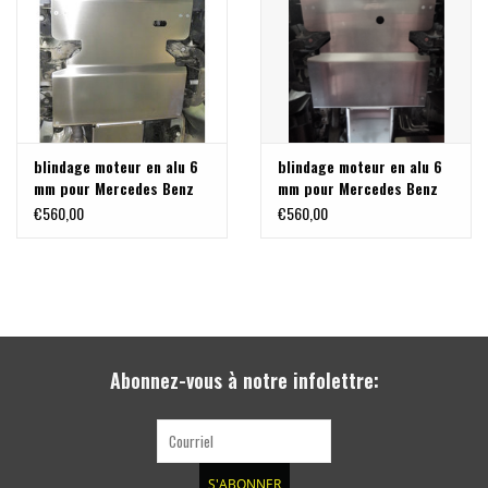
résultat
de
SPRINTER VS30 / 907
recherche
sélectionné.
Sprinter 906 / NCV3
Les
utilisateurs
blindage moteur en alu 6
blindage moteur en alu 6
FORD TRANSIT / + CUSTOM
d'appareils
mm pour Mercedes Benz
mm pour Mercedes Benz
tactiles
Vito 447 4x4 (2014-2019)
Vito 447 4x4 avec BVA 9G
€560,00
€560,00
peuvent
AUTRES VANS
se
servir
Classiques (VW T3, T4, Sprinter
de
T1N)
gestes
tels
Accessoires
Abonnez-vous à notre infolettre:
que
toucher
OFFRES SPÉCIALES
et
glisser.
S'ABONNER