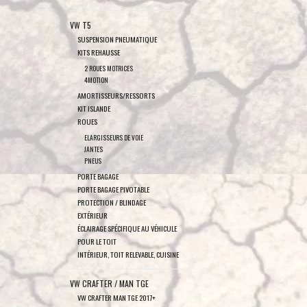
VW T5
SUSPENSION PNEUMATIQUE
KITS REHAUSSE
2 ROUES MOTRICES
4MOTION
AMORTISSEURS/RESSORTS
KIT ISLANDE
ROUES
ELARGISSEURS DE VOIE
JANTES
PNEUS
PORTE BAGAGE
PORTE BAGAGE PIVOTABLE
PROTECTION / BLINDAGE
EXTÉRIEUR
ÉCLAIRAGE SPÉCIFIQUE AU VÉHICULE
POUR LE TOIT
INTÉRIEUR, TOIT RELEVABLE, CUISINE
VW CRAFTER / MAN TGE
VW CRAFTER MAN TGE 2017+