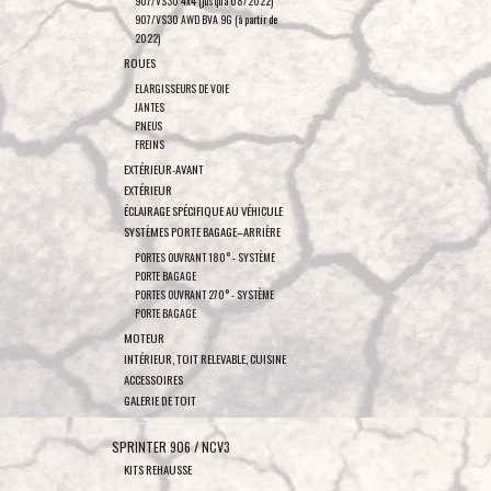
907/VS30 4x4 (jusqu'à 08/2022)
907/VS30 AWD BVA 9G (à partir de
2022)
ROUES
ELARGISSEURS DE VOIE
JANTES
PNEUS
FREINS
EXTÉRIEUR-AVANT
EXTÉRIEUR
ÉCLAIRAGE SPÉCIFIQUE AU VÉHICULE
SYSTÈMES PORTE BAGAGE–ARRIÈRE
PORTES OUVRANT 180° - SYSTÈME
PORTE BAGAGE
PORTES OUVRANT 270° - SYSTÈME
PORTE BAGAGE
MOTEUR
INTÉRIEUR, TOIT RELEVABLE, CUISINE
ACCESSOIRES
GALERIE DE TOIT
SPRINTER 906 / NCV3
KITS REHAUSSE