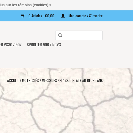
lus sur les témoins (cookies) »
0 Articles - €0,00
Mon compte / S'inscrire
Utilisez
les
ER VS30 / 907
SPRINTER 906 / NCV3
flèches
haut
et
bas
pour
ACCUEIL
/
MOTS-CLÉS
/
MERCEDES 447 SKID PLATE AD BLUE TANK
sélectionner
le
résultat
disponible.
Appuyez
sur
Entrée