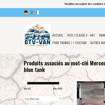
Veuillez accepter les cookies 
ACCUEIL
VITO / CLASSE V - 447
VIAN
FORD TRANSIT / + CUSTOM
AUTRES VA
Produits associés au mot-clé Merce
blue tank
Kit de protection pour
AdBlue® Alu 6 mm pou
Min: €
0
Max: €
450
447 4x4 avec BVA 9G
AJOUTER AU PA