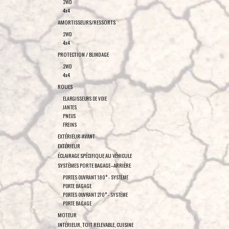
2WD
4x4
AMORTISSEURS/RESSORTS
2WD
4x4
PROTECTION / BLINDAGE
2WD
4x4
ROUES
ELARGISSEURS DE VOIE
JANTES
PNEUS
FREINS
EXTÉRIEUR-AVANT
EXTÉRIEUR
ÉCLAIRAGE SPÉCIFIQUE AU VÉHICULE
SYSTÈMES PORTE BAGAGE–ARRIÈRE
PORTES OUVRANT 180° - SYSTÈME
PORTE BAGAGE
PORTES OUVRANT 270° - SYSTÈME
PORTE BAGAGE
MOTEUR
INTÉRIEUR, TOIT RELEVABLE, CUISINE