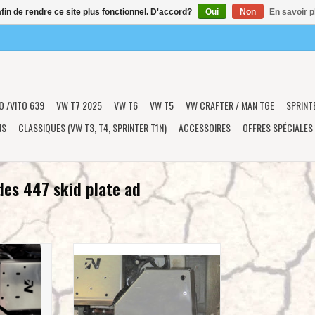
afin de rendre ce site plus fonctionnel. D'accord?
Oui
Non
En savoir p
O /VITO 639
VW T7 2025
VW T6
VW T5
VW CRAFTER / MAN TGE
SPRINT
NS
CLASSIQUES (VW T3, T4, SPRINTER T1N)
ACCESSOIRES
OFFRES SPÉCIALES
des 447 skid plate ad
 réservoir
Kit de protection pour réservoir
r Mercedes
AdBlue® Alu 6 mm pour Mercedes
 (2019+)
447 4x4 (2014-2019)
NIER
AJOUTER AU PANIER