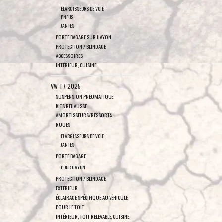
ELARGISSEURS DE VOIE
PNEUS
JANTES
PORTE BAGAGE SUR HAYON
PROTECTION / BLINDAGE
ACCESSOIRES
INTÉRIEUR, CUISINE
VW T7 2025
SUSPENSION PNEUMATIQUE
KITS REHAUSSE
AMORTISSEURS/RESSORTS
ROUES
ELARGISSEURS DE VOIE
JANTES
PORTE BAGAGE
POUR HAYON
PROTECTION / BLINDAGE
EXTÉRIEUR
ÉCLAIRAGE SPÉCIFIQUE AU VÉHICULE
POUR LE TOIT
INTÉRIEUR, TOIT RELEVABLE, CUISINE