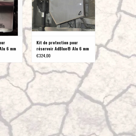
our
Kit de protection pour
Alu 6 mm
réservoir AdBlue® Alu 6 mm
 4x4 avec
pour Mercedes 447 4x4
€324,00
(2014-2019)