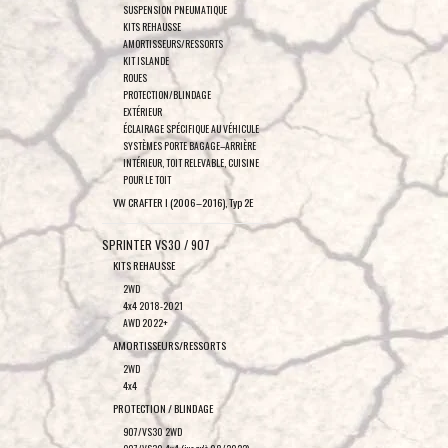
SUSPENSION PNEUMATIQUE
KITS REHAUSSE
AMORTISSEURS/RESSORTS
KIT ISLANDE
ROUES
PROTECTION/BLINDAGE
EXTÉRIEUR
ÉCLAIRAGE SPÉCIFIQUE AU VÉHICULE
SYSTÈMES PORTE BAGAGE–ARRIÈRE
INTÉRIEUR, TOIT RELEVABLE, CUISINE
POUR LE TOIT
VW CRAFTER I (2006–2016), Typ 2E
SPRINTER VS30 / 907
KITS REHAUSSE
2WD
4x4 2018-2021
AWD 2022+
AMORTISSEURS/RESSORTS
2WD
4x4
PROTECTION / BLINDAGE
907/VS30 2WD