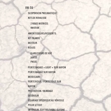
VW T6
SUSPENSION PNEUMATIQUE
KITS DE REHAUSSE
2 ROUES MOTRICES
4MOTION
AMORTISSEURS/RESSORTS
KIT ISLANDE
MOTEUR
ROUES
ELARGISSEURS DE VOIE
JANTES
PNEUS
PORTE BAGAGE « LIGHT » SUR HAYON
PORTE BAGAGE SUR HAYON
MODULAIRE
PORTE ROUE / PORTE TOUT SUR
HAYON
PROTECTION / BLINDAGE
EXTÉRIEUR
ÉCLAIRAGE SPÉCIFIQUE AU VÉHICULE
POUR LE TOIT
INTÉRIEUR, TOIT RELEVABLE, CUISINE