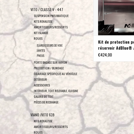
VITO / CLASSE V - 447
SUSPENSION PNEUMATIQUE
KITS REHAUSSE
AMORTISSEURS/RESSORTS
KIT ISLANDE
ROUES
Kit de protection p
ELARGISSEURS DE VOIE
réservoir AdBlue® 
JANTES
pour Mercedes 447
€424,00
PNEUS
BVA 9G (2019+)
PORTE BAGAGE SUR HAYON
PROTECTION / BLINDAGE
ÉCLAIRAGE SPÉCIFIQUE AU VÉHICULE
EXTÉRIEUR
ACCESSOIRES
INTÉRIEUR, TOIT RELEVABLE, CUISINE
GALERIE DE TOIT
PIÈCES DE RECHANGE
VIANO /VITO 639
KITS REHAUSSE
AMORTISSEURS/RESSORTS
ROUES