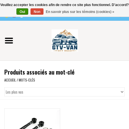
Veuillez accepter les cookies afin de rendre ce site plus fonctionnel. D'accord?
Utilisez
Oui
Non
En savoir plus sur les témoins (cookies) »
les
0 Articles - €0,00
flèches
Accueil
haut
et
bas
Vito / classe V - 447
pour
sélectionner
Viano /Vito 639
le
Produits associés au mot-clé
résultat
VW T7 2025
disponible.
ACCUEIL
/
MOTS-CLÉS
Appuyez
VW T6
sur
Entrée
pour
VW T5
accéder
au
VW CRAFTER / MAN TGE