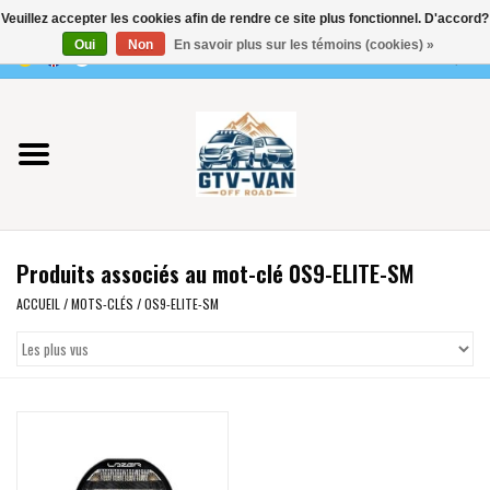
Veuillez accepter les cookies afin de rendre ce site plus fonctionnel. D'accord?
Utilisez
Oui
Non
En savoir plus sur les témoins (cookies) »
les
0 Articles - €0,00
flèches
Accueil
haut
et
bas
Vito / classe V - 447
pour
sélectionner
Viano /Vito 639
le
Produits associés au mot-clé 0S9-ELITE-SM
résultat
VW T7 2025
disponible.
ACCUEIL
/
MOTS-CLÉS
/
0S9-ELITE-SM
Appuyez
VW T6
sur
Entrée
pour
VW T5
accéder
au
VW CRAFTER / MAN TGE