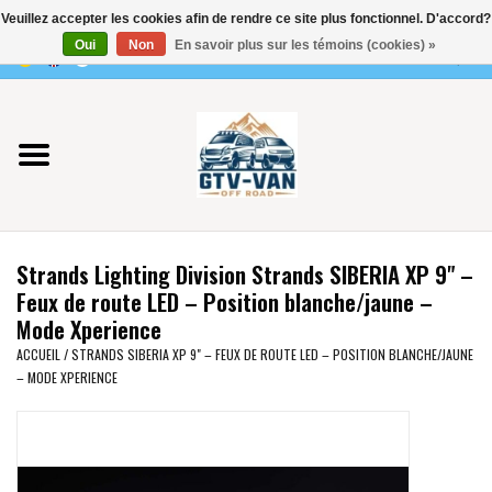
Veuillez accepter les cookies afin de rendre ce site plus fonctionnel. D'accord?
Utilisez
Oui
Non
En savoir plus sur les témoins (cookies) »
les
0 Articles - €0,00
flèches
Accueil
haut
et
bas
Vito / classe V - 447
pour
sélectionner
Viano /Vito 639
le
Strands Lighting Division Strands SIBERIA XP 9" –
résultat
VW T7 2025
Feux de route LED – Position blanche/jaune –
disponible.
Mode Xperience
Appuyez
VW T6
ACCUEIL
/
STRANDS SIBERIA XP 9" – FEUX DE ROUTE LED – POSITION BLANCHE/JAUNE
sur
– MODE XPERIENCE
Entrée
pour
VW T5
accéder
au
VW CRAFTER / MAN TGE