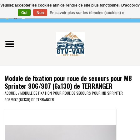
Veuillez accepter les cookies afin de rendre ce site plus fonctionnel. D'accord?
Utilisez
Oui
Non
En savoir plus sur les témoins (cookies) »
les
0 Articles - €0,00
flèches
Accueil
haut
et
bas
Vito / classe V - 447
pour
sélectionner
Viano /Vito 639
le
Module de fixation pour roue de secours pour MB
résultat
VW T7 2025
Sprinter 906/907 (6x130) de TERRANGER
disponible.
ACCUEIL
/
MODULE DE FIXATION POUR ROUE DE SECOURS POUR MB SPRINTER
Appuyez
906/907 (6X130) DE TERRANGER
VW T6
sur
Entrée
pour
VW T5
accéder
au
VW CRAFTER / MAN TGE