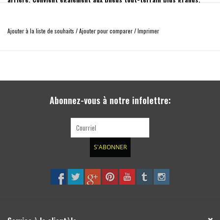
Grâce à la fixation de la roue de secours sur le hayon, celle-ci n'a
pas besoin d'être démontée sous le véhicule en cas de crevaison.
Ajouter à la liste de souhaits
/
Ajouter pour comparer
/
Imprimer
Utilisation universelle, par exemple sur deux rails d'arrimage espacés (centre à
centre) de 300 mm. La grille de trous des rails d'arrimage doit être de 25 mm.
Abonnez-vous à notre infolettre:
Caractéristiques techniques :
Matériau du support de roue : tôle d'acier, surface galvanisée et revêtue par
poudre, structure fine noire
S'ABONNER
Matériau de la plaque d'adaptation : aluminium, surface anodisée noire
Matériau : pièces de fixation et pièces standard : acier, surface galvanisée
Poids propre : env. 3,3 kg
Contenu de la livraison :
1x support de roue (corps en tôle légère soudée)