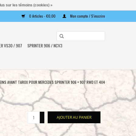
lus sur les témoins (cookies) »
0 Articles - €0,00
Mon compte / S'inscrire
Utilisez
les
ER VS30 / 907
SPRINTER 906 / NCV3
flèches
haut
et
bas
pour
FREINS AVANT TAROX POUR MERCEDES SPRINTER 906 + 907 RWD ET 4X4
sélectionner
le
résultat
disponible.
+
AJOUTER AU PANIER
Appuyez
-
sur
Entrée