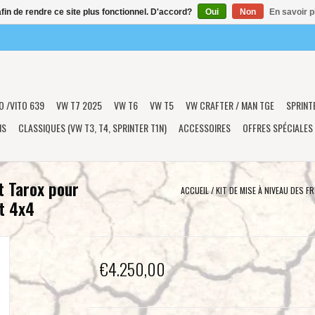
afin de rendre ce site plus fonctionnel. D'accord?
Oui
Non
En savoir p
O /VITO 639
VW T7 2025
VW T6
VW T5
VW CRAFTER / MAN TGE
SPRINT
NS
CLASSIQUES (VW T3, T4, SPRINTER T1N)
ACCESSOIRES
OFFRES SPÉCIALES
t Tarox pour
ACCUEIL
/
KIT DE MISE À NIVEAU DES 
t 4x4
€4.250,00