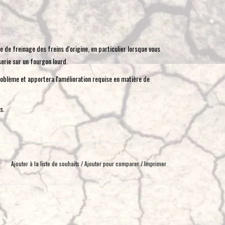
toucher
et
glisser.
 de freinage des freins d'origine, en particulier lorsque vous
erie sur un fourgon lourd.
blème et apportera l'amélioration requise en matière de
s.
Ajouter à la liste de souhaits
/
Ajouter pour comparer
/
Imprimer