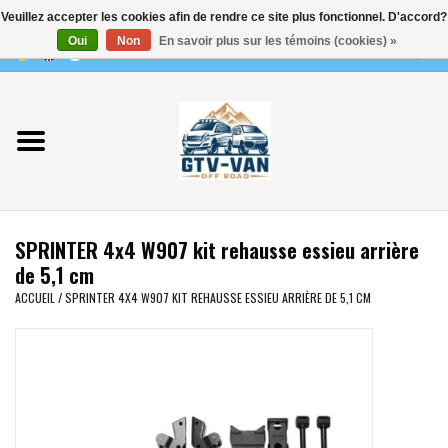
Veuillez accepter les cookies afin de rendre ce site plus fonctionnel. D'accord?
Utilisez
Oui
Non
En savoir plus sur les témoins (cookies) »
les
0 Articles - €0,00
flèches
Accueil
haut
et
bas
Vito / classe V - 447
pour
sélectionner
Viano /Vito 639
le
SPRINTER 4x4 W907 kit rehausse essieu arrière
résultat
VW T7 2025
de 5,1 cm
disponible.
ACCUEIL
/
SPRINTER 4X4 W907 KIT REHAUSSE ESSIEU ARRIÈRE DE 5,1 CM
Appuyez
VW T6
sur
Entrée
pour
VW T5
accéder
au
VW CRAFTER / MAN TGE