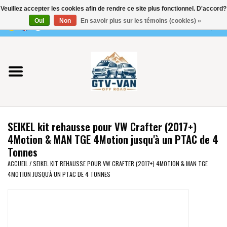
Veuillez accepter les cookies afin de rendre ce site plus fonctionnel. D'accord?
Utilisez
Oui
Non
En savoir plus sur les témoins (cookies) »
les
0 Articles - €0,00
flèches
Accueil
haut
et
bas
Vito / classe V - 447
pour
sélectionner
Viano /Vito 639
le
SEIKEL kit rehausse pour VW Crafter (2017+)
résultat
VW T7 2025
4Motion & MAN TGE 4Motion jusqu'à un PTAC de 4
disponible.
Tonnes
Appuyez
VW T6
ACCUEIL
/
SEIKEL KIT REHAUSSE POUR VW CRAFTER (2017+) 4MOTION & MAN TGE
sur
4MOTION JUSQU'À UN PTAC DE 4 TONNES
Entrée
pour
VW T5
accéder
au
VW CRAFTER / MAN TGE