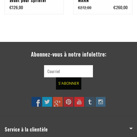
avant pour Sprinter
WARN
906/907 en combinaison
Fixations
€126,00
€260,00
€272,00
avec les platines de treuil
Visserie
KMT010, KMT030 ou
Notice
KMT033
Poids: 14,6 kg
Abonnez-vous à notre infolettre:
S'ABONNER
Service à la clientèle