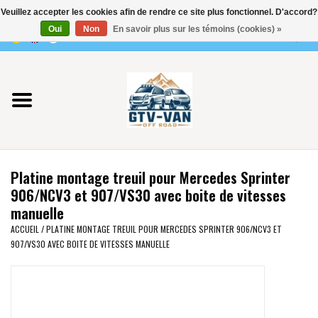
Veuillez accepter les cookies afin de rendre ce site plus fonctionnel. D'accord?
Utilisez
Oui
Non
En savoir plus sur les témoins (cookies) »
les
0 Articles - €0,00
flèches
Accueil
haut
et
bas
Vito / classe V - 447
pour
sélectionner
Viano /Vito 639
le
Platine montage treuil pour Mercedes Sprinter
résultat
VW T7 2025
906/NCV3 et 907/VS30 avec boite de vitesses
disponible.
manuelle
Appuyez
VW T6
ACCUEIL
/
PLATINE MONTAGE TREUIL POUR MERCEDES SPRINTER 906/NCV3 ET
sur
907/VS30 AVEC BOITE DE VITESSES MANUELLE
Entrée
pour
VW T5
accéder
au
VW CRAFTER / MAN TGE