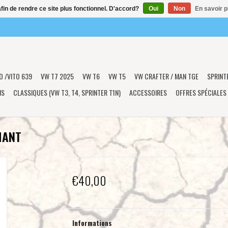
afin de rendre ce site plus fonctionnel. D'accord?
Oui
Non
En savoir p
O /VITO 639
VW T7 2025
VW T6
VW T5
VW CRAFTER / MAN TGE
SPRINT
NS
CLASSIQUES (VW T3, T4, SPRINTER T1N)
ACCESSOIRES
OFFRES SPÉCIALES
HANT
€40,00
Informations