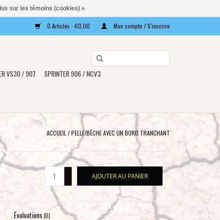
lus sur les témoins (cookies) »
0 Articles - €0,00
Mon compte / S'inscrire
Utilisez
les
ER VS30 / 907
SPRINTER 906 / NCV3
flèches
haut
et
bas
pour
ACCUEIL
/
PELLE/BÊCHE AVEC UN BORD TRANCHANT
sélectionner
le
résultat
+
AJOUTER AU PANIER
disponible.
-
Appuyez
sur
Évaluations
Entrée
(0)