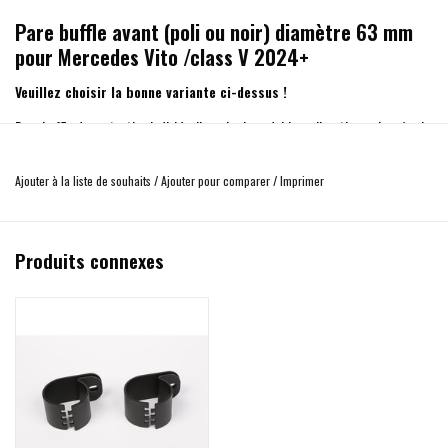
Pare buffle avant (poli ou noir) diamètre 63 mm
pour Mercedes Vito /class V 2024+
Veuillez choisir la bonne variante ci-dessus !
Pare buffle de protection individuelle, acier inoxydable, poli ou thermolaqué noir,
63 mm avec traverse intégrée.
Ajouter à la liste de souhaits
/
Ajouter pour comparer
/
Imprimer
Barre de protection frontale Medium avec homologation UE
- Cadre en acier inoxydable de haute qualité fabriqué dans l'UE en acier
inoxydable.
Produits connexes
- Montage très simple sans perçage.
- Le cadre contient le matériel de montage et les instructions de montage.
- Finition disponible : acier inoxydable poli ou acier inoxydable peint en noir.
- Matériau : 100 % acier inoxydable
- Diamètre du tube : 63 mm