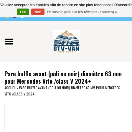
Veuillez accepter les cookies afin de rendre ce site plus fonctionnel. D'accord?
Utilisez
Oui
Non
En savoir plus sur les témoins (cookies) »
les
0 Articles - €0,00
flèches
Accueil
haut
et
bas
Vito / classe V - 447
pour
sélectionner
Viano /Vito 639
le
Pare buffle avant (poli ou noir) diamètre 63 mm
résultat
VW T7 2025
pour Mercedes Vito /class V 2024+
disponible.
ACCUEIL
/
PARE BUFFLE AVANT (POLI OU NOIR) DIAMÈTRE 63 MM POUR MERCEDES
Appuyez
VITO /CLASS V 2024+
VW T6
sur
Entrée
pour
VW T5
accéder
au
VW CRAFTER / MAN TGE