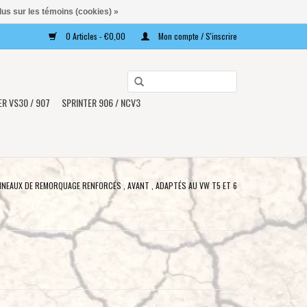
lus sur les témoins (cookies) »
0 Articles - €0,00
Mon compte / S'inscrire
Utilisez
les
ER VS30 / 907
SPRINTER 906 / NCV3
flèches
haut
et
bas
pour
NEAUX DE REMORQUAGE RENFORCÉS , AVANT , ADAPTÉS AU VW T5 ET 6
sélectionner
le
résultat
disponible.
Appuyez
sur
Entrée