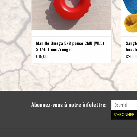
Manille Omega 5/8 pouce CMU (WLL)
Sangl
3 1/4 T noir/rouge
boucl
€15,00
€20,0
Abonnez-vous à notre infolettre:
S'ABONNER