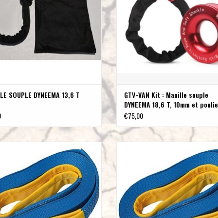
LE SOUPLE DYNEEMA 13,6 T
GTV-VAN Kit : Manille souple
DYNEEMA 18,6 T, 10mm et poulie
renvoi en alumimiun anodisé
0
€75,00
e de traction 3 mètres boucle/boucle
Sangle de traction 7.5 mètres boucle
7.5T/50mm
7.5T/50mm
AJOUTER AU PANIER
AJOUTER AU PANIER