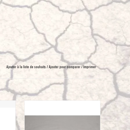
Ajouter à la liste de souhaits
/
Ajouter pour comparer
/
Imprimer
10mm et
MANILLE SOUPLE DYNEEMA 18,6 T 10mm
disé
AJOUTER AU PANIER