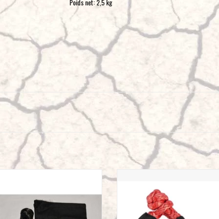
Poids net: 2,5 kg
ILLE SOUPLE DYNEEMA 13,6 T 10mm
Kit : Manille souple DYNEEMA 18,6 T, 
poulie de renvoi en alumimiun ano
AJOUTER AU PANIER
AJOUTER AU PANIER