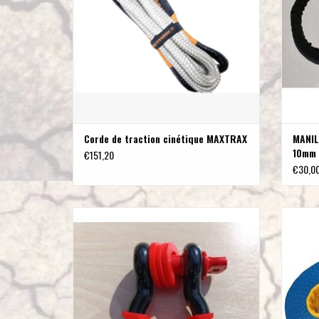
Corde de traction cinétique MAXTRAX
MANIL
10mm
€151,20
€30,0
Manille Omega 5/8 pouce CMU (WLL) 3 1/4 T
Sangl
noir/rouge
AJOUTER AU PANIER