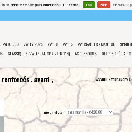
afin de rendre ce site plus fonctionnel. D'accord?
Oui
Non
En savoir p
O /VITO 639
VW T7 2025
VW T6
VW T5
VW CRAFTER / MAN TGE
SPRINT
NS
CLASSIQUES (VW T3, T4, SPRINTER T1N)
ACCESSOIRES
OFFRES SPÉCIALES
enforcés , avant ,
ACCUEIL
/
TERRANGER AN
Faire un choix:
*