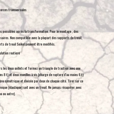
toucher
forces transversales
et
glisser.
s possibles après la transformation. Pour le montage , des
saires. Non compatible avec la plupart des supports de treuil,
ts de treuil Seikel peuvent être modifiés.
lation routiere
urs les deux œillets et formez un triangle de traction avec une
s 8 t) et deux manilles à vis (charge de rupture d'au moins 6 t)
ère symétrique et divisée par deux de chaque côté. Tirer sur ce
ique (élastique) soit avec un treuil. Ne jamais récupérer avec
a ou autre).