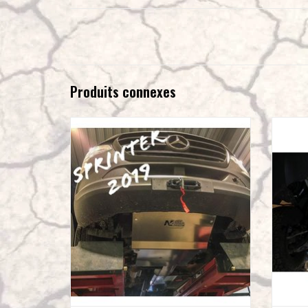
Produits connexes
Mercedes Sprinter 907 4x2 blindage moteur en
Mercede
alu 8 mm
AJOUTER AU PANIER