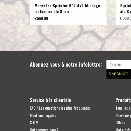
Mercedes Sprinter 907 4x2 blindage
Sprin
moteur en alu 8 mm
alu 8
€660,00
€660,
Abonnez-vous à notre infolettre:
S'ABONNER
Service à la clientèle
Produit
FAQ / Les questions les plus fréquentes
Tous les p
Mentions Légales
Nouveaux 
C.G.V.
Offres
Qui sommes nous?
Mots-clés