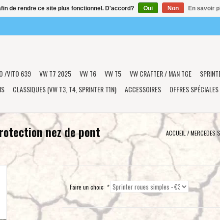
afin de rendre ce site plus fonctionnel. D'accord?
Oui
Non
En savoir p
O /VITO 639
VW T7 2025
VW T6
VW T5
VW CRAFTER / MAN TGE
SPRINT
NS
CLASSIQUES (VW T3, T4, SPRINTER T1N)
ACCESSOIRES
OFFRES SPÉCIALES
rotection nez de pont
ACCUEIL
/
MERCEDES S
Faire un choix:
*