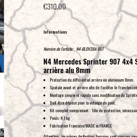
€310,00
Informations
Numéro de l'article:
N4-BLDV38A-907
N4 Mercedes Sprinter 907 4x4 S
arrière alu 8mm
Protection du différentiel arrière en aluminium 8mm.
Spatule avant et arrière afin de faciliter le franchisse
Montage simple et rapide sans modification du Sprinte
Doit être déposé pour la vidange du pont.
Kit complet comprenant : Tôle de protection, nécessai
Poids: 4,1 kg
Fabrication Francaise/MADE in FRANCE
Attention : les pièces de fixation fournies sont conçues po