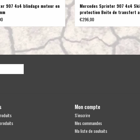
ter 907 4x4 blindage moteur en
Mercedes Sprinter 907 4x4 Ski
 mm
protection Boite de transfert a
8mm
00
€296,00
s
Mon compte
roduits
S'inscrire
produits
Mes commandes
Ma liste de souhaits