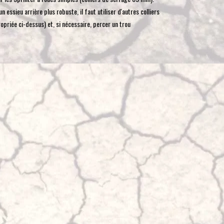
toucher
n essieu arrière plus robuste, il faut utiliser d'autres colliers
et
opriée ci-dessus) et, si nécessaire, percer un trou
glisser.