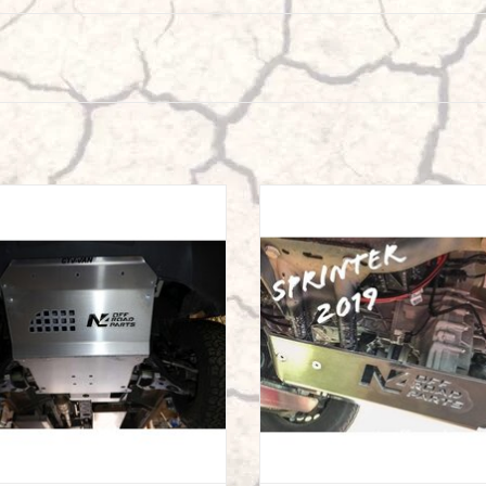
s Sprinter 907 4x4 blindage moteur en
Mercedes Sprinter 907 4x4 Ski de pro
alu 8 mm
Boite de transfert alu 8mm
AJOUTER AU PANIER
AJOUTER AU PANIER