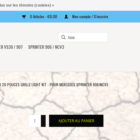
lus sur les témoins (cookies) »
0 Articles - €0,00
Mon compte / S'inscrire
Utilisez
les
ER VS30 / 907
SPRINTER 906 / NCV3
flèches
haut
et
bas
pour
S8 20 POUCES GRILLE LIGHT KIT - POUR MERCEDES SPRINTER 906/NCV3
sélectionner
le
résultat
disponible.
+
AJOUTER AU PANIER
Appuyez
-
sur
Entrée