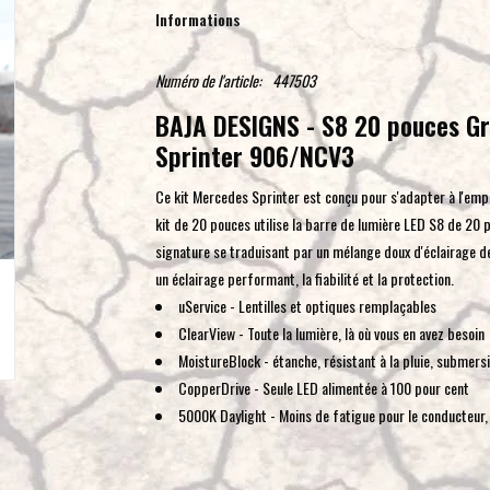
Informations
Numéro de l'article:
447503
BAJA DESIGNS - S8 20 pouces Gri
Sprinter 906/NCV3
Ce kit Mercedes Sprinter est conçu pour s'adapter à l'em
kit de 20 pouces utilise la barre de lumière LED S8 de 2
signature se traduisant par un mélange doux d'éclairage d
un éclairage performant, la fiabilité et la protection.
uService - Lentilles et optiques remplaçables
ClearView - Toute la lumière, là où vous en avez besoin
MoistureBlock - étanche, résistant à la pluie, submersi
CopperDrive - Seule LED alimentée à 100 pour cent
5000K Daylight - Moins de fatigue pour le conducteur, 