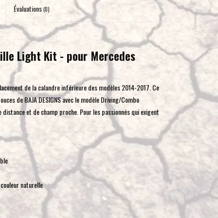
pour
Évaluations
(0)
accéder
au
résultat
lle Light Kit - pour Mercedes
de
recherche
sélectionné.
placement de la calandre inférieure des modèles 2014-2017. Ce
Les
0 pouces de BAJA DESIGNS avec le modèle Driving/Combo
utilisateurs
e distance et de champ proche. Pour les passionnés qui exigent
d'appareils
tactiles
peuvent
se
ble
servir
de
couleur naturelle
gestes
tels
que