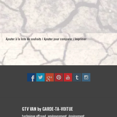
toucher
et
glisser.
Ajouter à la liste de souhaits
/
Ajouter pour comparer
/
Imprimer
GTV VAN by GARDE-TA-VOITUE
technique offroad, aménagement, équipement,