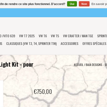
afin de rendre ce site plus fonctionnel. D'accord?
Oui
Non
En savoir p
O /VITO 639
VW T7 2025
VW T6
VW T5
VW CRAFTER / MAN TGE
SPRINT
NS
CLASSIQUES (VW T3, T4, SPRINTER T1N)
ACCESSOIRES
OFFRES SPÉCIALES
ight Kit - pour
ACCUEIL
/
BAJA DESIGNS - 
€750,00