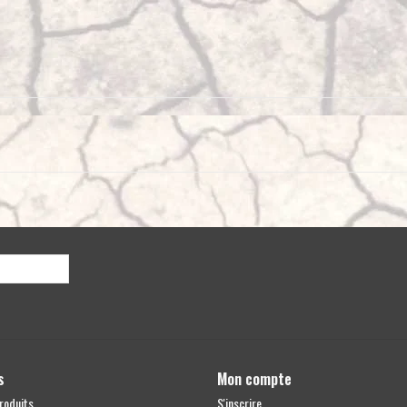
s
Mon compte
roduits
S'inscrire