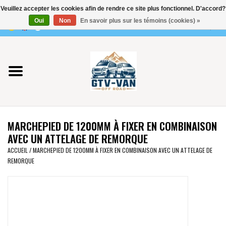
Veuillez accepter les cookies afin de rendre ce site plus fonctionnel. D'accord?
Utilisez
Oui
Non
En savoir plus sur les témoins (cookies) »
les
0 Articles - €0,00
flèches
Accueil
haut
et
bas
Vito / classe V - 447
pour
sélectionner
Viano /Vito 639
le
MARCHEPIED DE 1200MM À FIXER EN COMBINAISON
résultat
VW T7 2025
AVEC UN ATTELAGE DE REMORQUE
disponible.
ACCUEIL
/
MARCHEPIED DE 1200MM À FIXER EN COMBINAISON AVEC UN ATTELAGE DE
Appuyez
REMORQUE
VW T6
sur
Entrée
pour
VW T5
accéder
au
VW CRAFTER / MAN TGE