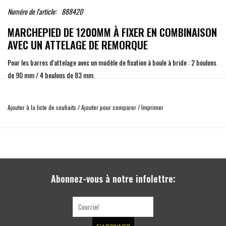
Numéro de l'article:
888420
MARCHEPIED DE 1200MM À FIXER EN COMBINAISON
AVEC UN ATTELAGE DE REMORQUE
Pour les barres d'attelage avec un modèle de fixation à boule à bride : 2 boulons
de 90 mm / 4 boulons de 83 mm.
Charge utile 120kg.
Ajouter à la liste de souhaits
/
Ajouter pour comparer
/
Imprimer
Poids 8 kg
matériau : AISI 304L
Ce produit est conforme à la législation UNECE R26/R61.
Abonnez-vous à notre infolettre: