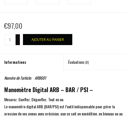
€97,00
+
AJOUTER AU PANIER
-
Informations
Évaluations
(0)
Numéro de l'article:
ARB601
Manomètre Digital ARB – BAR / PSI –
Mesurez. Gonflez. Dégonflez. Tout en un.
Le
manomètre digital ARB (BAR/PSI)
est l’outil indispensable pour gérer la
pression de vos pneus avec précision, que ce soit en expédition, en bivouac ou au
quotidien. Il vous permet de
gonfler, dégonfler et mesurer
avec un seul appareil