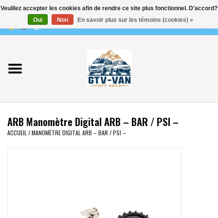
Veuillez accepter les cookies afin de rendre ce site plus fonctionnel. D'accord?
Utilisez
Oui
Non
En savoir plus sur les témoins (cookies) »
les
0 Articles - €0,00
flèches
Accueil
haut
et
bas
Vito / classe V - 447
pour
sélectionner
Viano /Vito 639
le
ARB Manomètre Digital ARB – BAR / PSI –
résultat
VW T7 2025
ACCUEIL
/
MANOMÈTRE DIGITAL ARB – BAR / PSI –
disponible.
Appuyez
VW T6
sur
Entrée
pour
VW T5
accéder
au
VW CRAFTER / MAN TGE