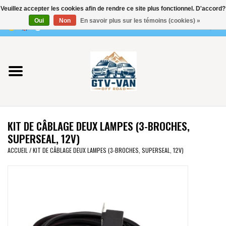
Veuillez accepter les cookies afin de rendre ce site plus fonctionnel. D'accord?
Utilisez
Oui
Non
En savoir plus sur les témoins (cookies) »
les
0 Articles - €0,00
flèches
Accueil
haut
et
bas
Vito / classe V - 447
pour
sélectionner
Viano /Vito 639
le
KIT DE CÂBLAGE DEUX LAMPES (3-BROCHES,
résultat
VW T7 2025
SUPERSEAL, 12V)
disponible.
ACCUEIL
/
KIT DE CÂBLAGE DEUX LAMPES (3-BROCHES, SUPERSEAL, 12V)
Appuyez
VW T6
sur
Entrée
pour
VW T5
accéder
au
VW CRAFTER / MAN TGE