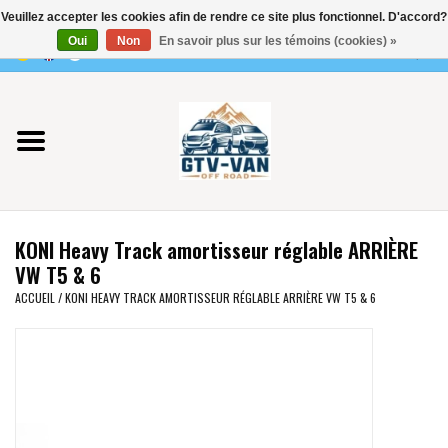
Veuillez accepter les cookies afin de rendre ce site plus fonctionnel. D'accord?
Utilisez
Oui
Non
En savoir plus sur les témoins (cookies) »
les
0 Articles - €0,00
flèches
Accueil
haut
et
bas
Vito / classe V - 447
pour
sélectionner
Viano /Vito 639
le
KONI Heavy Track amortisseur réglable ARRIÈRE
résultat
VW T7 2025
VW T5 & 6
disponible.
ACCUEIL
/
KONI HEAVY TRACK AMORTISSEUR RÉGLABLE ARRIÈRE VW T5 & 6
Appuyez
VW T6
sur
Entrée
pour
VW T5
accéder
au
VW CRAFTER / MAN TGE