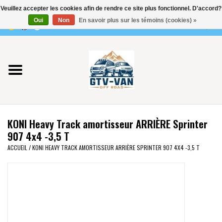
Veuillez accepter les cookies afin de rendre ce site plus fonctionnel. D'accord?
Utilisez
Oui
Non
En savoir plus sur les témoins (cookies) »
les
0 Articles - €0,00
flèches
Accueil
haut
et
bas
Vito / classe V - 447
pour
sélectionner
Viano /Vito 639
le
KONI Heavy Track amortisseur ARRIÈRE Sprinter
résultat
VW T7 2025
907 4x4 -3,5 T
disponible.
ACCUEIL
/
KONI HEAVY TRACK AMORTISSEUR ARRIÈRE SPRINTER 907 4X4 -3,5 T
Appuyez
VW T6
sur
Entrée
pour
VW T5
accéder
au
VW CRAFTER / MAN TGE