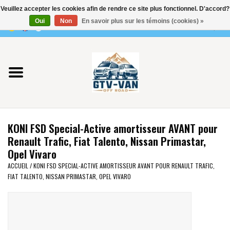
Veuillez accepter les cookies afin de rendre ce site plus fonctionnel. D'accord?
Utilisez
Oui
Non
En savoir plus sur les témoins (cookies) »
les
0 Articles - €0,00
flèches
Accueil
haut
et
bas
Vito / classe V - 447
pour
sélectionner
Viano /Vito 639
le
KONI FSD Special-Active amortisseur AVANT pour
résultat
VW T7 2025
Renault Trafic, Fiat Talento, Nissan Primastar,
disponible.
Opel Vivaro
Appuyez
VW T6
ACCUEIL
/
KONI FSD SPECIAL-ACTIVE AMORTISSEUR AVANT POUR RENAULT TRAFIC,
sur
FIAT TALENTO, NISSAN PRIMASTAR, OPEL VIVARO
Entrée
pour
VW T5
accéder
au
VW CRAFTER / MAN TGE