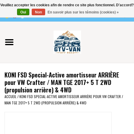
Veuillez accepter les cookies afin de rendre ce site plus fonctionnel. D'accord?
Utilisez
Oui
Non
En savoir plus sur les témoins (cookies) »
les
0 Articles - €0,00
flèches
Accueil
haut
et
bas
Vito / classe V - 447
pour
sélectionner
Viano /Vito 639
le
KONI FSD Special-Active amortisseur ARRIÈRE
résultat
VW T7 2025
pour VW Crafter / MAN TGE 2017+ 5 T 2WD
disponible.
(propulsion arrière) & 4WD
Appuyez
VW T6
ACCUEIL
/
KONI FSD SPECIAL-ACTIVE AMORTISSEUR ARRIÈRE POUR VW CRAFTER /
sur
MAN TGE 2017+ 5 T 2WD (PROPULSION ARRIÈRE) & 4WD
Entrée
pour
VW T5
accéder
au
VW CRAFTER / MAN TGE