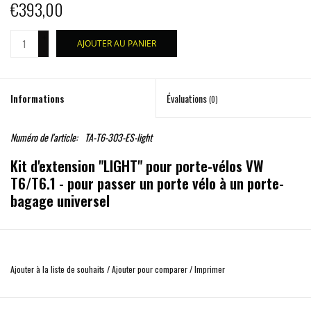
€393,00
+
AJOUTER AU PANIER
-
Informations
Évaluations
(0)
Numéro de l'article:
TA-T6-303-ES-light
Kit d'extension "LIGHT" pour porte-vélos VW
T6/T6.1 - pour passer un porte vélo à un porte-
bagage universel
Kit de conversion pour étendre un porte-vélos à un système de porte-bagages
arrière modulaire avec deux rails d'arrimage universels (airline) disposés
Ajouter à la liste de souhaits
/
Ajouter pour comparer
/
Imprimer
verticalement. Les rails d'arrimage sont utilisés pour fixer un module de fixation
disponible en option pour les roues de secours, les bidons, les boîtes de