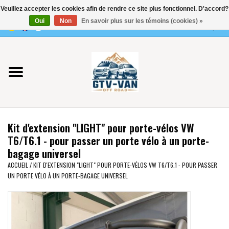
Veuillez accepter les cookies afin de rendre ce site plus fonctionnel. D'accord?
Utilisez
Oui
Non
En savoir plus sur les témoins (cookies) »
les
0 Articles - €0,00
flèches
Accueil
haut
et
bas
Vito / classe V - 447
pour
sélectionner
Viano /Vito 639
le
Kit d'extension "LIGHT" pour porte-vélos VW
résultat
VW T7 2025
T6/T6.1 - pour passer un porte vélo à un porte-
disponible.
bagage universel
Appuyez
VW T6
ACCUEIL
/
KIT D'EXTENSION "LIGHT" POUR PORTE-VÉLOS VW T6/T6.1 - POUR PASSER
sur
UN PORTE VÉLO À UN PORTE-BAGAGE UNIVERSEL
Entrée
pour
VW T5
accéder
au
VW CRAFTER / MAN TGE