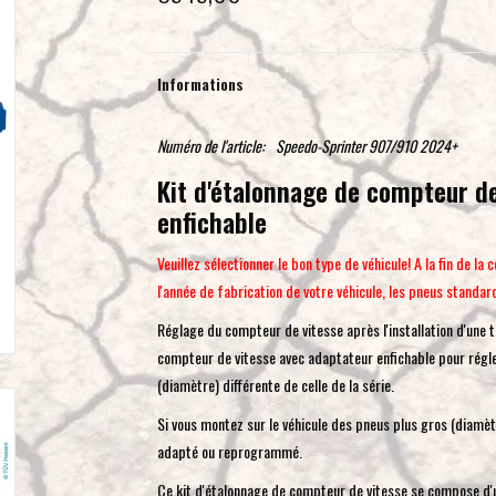
Informations
Numéro de l'article:
Speedo-Sprinter 907/910 2024+
Kit d'étalonnage de compteur d
enfichable
Veuillez sélectionner le bon type de véhicule! A la fin de
l'année de fabrication de votre véhicule, les pneus standar
Réglage du compteur de vitesse après l'installation d'une ta
compteur de vitesse avec adaptateur enfichable pour régler
(diamètre) différente de celle de la série.
Si vous montez sur le véhicule des pneus plus gros (diamèt
adapté ou reprogrammé.
Ce kit d'étalonnage de compteur de vitesse se compose d