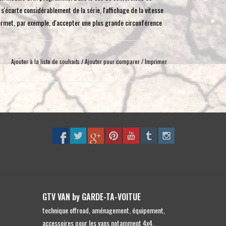
toucher
'écarte considérablement de la série, l'affichage de la vitesse
et
ermet, par exemple, d'accepter une plus grande circonférence
glisser.
Ajouter à la liste de souhaits
/
Ajouter pour comparer
/
Imprimer
mbiné d'instruments via le bus CAN. Le kit d'étalonnage du
ments et corrige à la fois le signal de vitesse et le compteur
préprogrammé en interne. Pour cela, nous avons besoin de la
e fonctionnement du calculateur ABS / ESP n'est donc pas
de vitesse pour les véhicules suivants
GTV VAN by GARDE-TA-VOITUE
technique offroad, aménagement, équipement,
ique
accessoires pour les vans notamment 4x4,