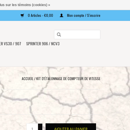
lus sur les témoins (cookies) »
0 Articles - €0,00
Mon compte / S'inscrire
Utilisez
les
ER VS30 / 907
SPRINTER 906 / NCV3
flèches
haut
et
bas
pour
ACCUEIL
/
KIT D'ÉTALONNAGE DE COMPTEUR DE VITESSE
sélectionner
le
résultat
disponible.
Appuyez
sur
+
Entrée
AJOUTER AU PANIER