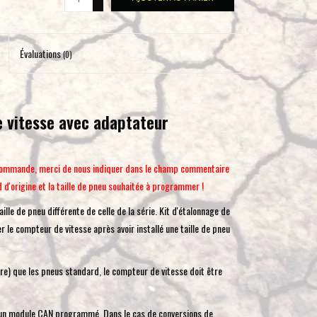
-
pour
accéder
au
Évaluations
(0)
résultat
de
recherche
e vitesse avec adaptateur
sélectionné.
Les
utilisateurs
 la commande, merci de nous indiquer dans le champ commentaire
d'appareils
d d'origine et la taille de pneu souhaitée à programmer !
tactiles
peuvent
ille de pneu différente de celle de la série. Kit d'étalonnage de
se
 le compteur de vitesse après avoir installé une taille de pneu
servir
de
re) que les pneus standard, le compteur de vitesse doit être
gestes
tels
que
'un module CAN programmé. Dans le cas de conversions de