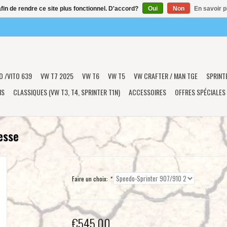
afin de rendre ce site plus fonctionnel. D'accord?
Oui
Non
En savoir p
O /VITO 639
VW T7 2025
VW T6
VW T5
VW CRAFTER / MAN TGE
SPRINT
NS
CLASSIQUES (VW T3, T4, SPRINTER T1N)
ACCESSOIRES
OFFRES SPÉCIALES
esse
Faire un choix:
*
€545,00