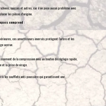
toucher
ichiens, suisses et autres, car il ne pose aucun problème avec
et
lacer les pièces d'origine.
glisser.
ompass comprend :
rieures, ces amortisseurs inversés protègent l'arbre et les
rge accrue.
issement de la compression avec un bouton de réglage rapide,
 et la prise de virage.
ris les soufflets anti-poussière qui garantissent une