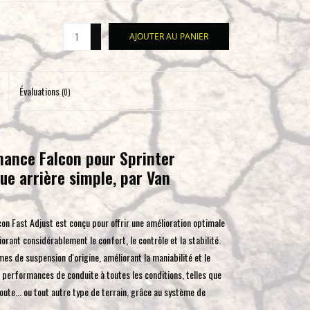
pour
accéder
+
AJOUTER AU PANIER
-
au
résultat
de
Évaluations
(0)
recherche
sélectionné.
Les
utilisateurs
mance Falcon pour Sprinter
d'appareils
e arrière simple, par Van
tactiles
peuvent
se
on Fast Adjust est conçu pour offrir une amélioration optimale
servir
rant considérablement le confort, le contrôle et la stabilité.
de
 de suspension d'origine, améliorant la maniabilité et le
gestes
 performances de conduite à toutes les conditions, telles que
tels
oute... ou tout autre type de terrain, grâce au système de
que