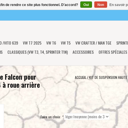
afin de rendre ce site plus fonctionnel. D'accord?
Oui
Non
En savoir p
O /VITO 639
VW T7 2025
VW T6
VW T5
VW CRAFTER / MAN TGE
SPRINT
NS
CLASSIQUES (VW T3, T4, SPRINTER T1N)
ACCESSOIRES
OFFRES SPÉCIALES
e Falcon pour
ACCUEIL
/
KIT DE SUSPENSION HAUTE
à roue arrière
Faire un choix:
*