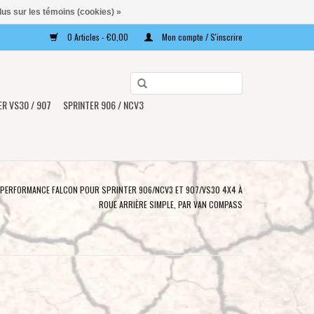
lus sur les témoins (cookies) »
0 Articles - €0,00
Mon compte / S'inscrire
Utilisez
les
ER VS30 / 907
SPRINTER 906 / NCV3
flèches
haut
et
bas
pour
 PERFORMANCE FALCON POUR SPRINTER 906/NCV3 ET 907/VS30 4X4 À
sélectionner
ROUE ARRIÈRE SIMPLE, PAR VAN COMPASS
le
résultat
disponible.
Appuyez
sur
Entrée