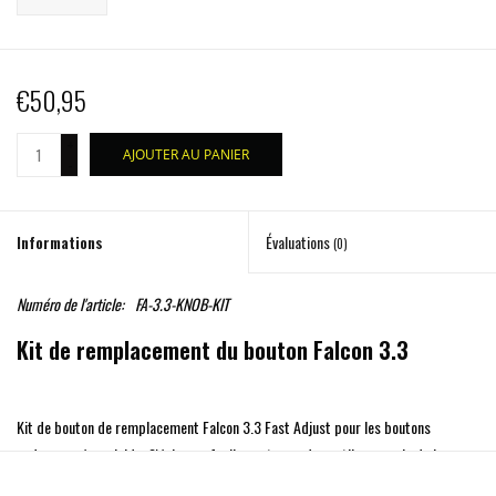
€50,95
+
AJOUTER AU PANIER
-
Informations
Évaluations
(0)
Numéro de l'article:
FA-3.3-KNOB-KIT
Kit de remplacement du bouton Falcon 3.3
Kit de bouton de remplacement Falcon 3.3 Fast Adjust pour les boutons
endommagés ou laids. S'échange facilement avec des outils manuels de base
pour rafraîchir l'aspect de vos amortisseurs.