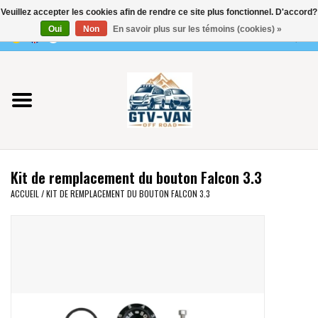
Veuillez accepter les cookies afin de rendre ce site plus fonctionnel. D'accord?
Utilisez
Oui
Non
En savoir plus sur les témoins (cookies) »
les
0 Articles - €0,00
flèches
Accueil
haut
et
bas
Vito / classe V - 447
pour
sélectionner
Viano /Vito 639
le
Kit de remplacement du bouton Falcon 3.3
résultat
VW T7 2025
ACCUEIL
/
KIT DE REMPLACEMENT DU BOUTON FALCON 3.3
disponible.
Appuyez
VW T6
sur
Entrée
pour
VW T5
accéder
au
VW CRAFTER / MAN TGE