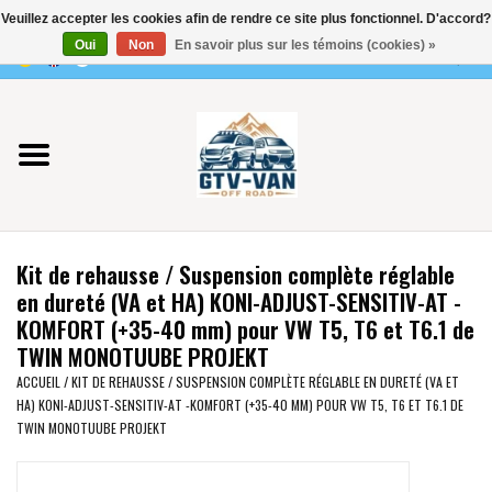
Veuillez accepter les cookies afin de rendre ce site plus fonctionnel. D'accord?
Utilisez
Oui
Non
En savoir plus sur les témoins (cookies) »
les
0 Articles - €0,00
flèches
Accueil
haut
et
bas
Vito / classe V - 447
pour
sélectionner
Viano /Vito 639
le
Kit de rehausse / Suspension complète réglable
résultat
VW T7 2025
en dureté (VA et HA) KONI-ADJUST-SENSITIV-AT -
disponible.
KOMFORT (+35-40 mm) pour VW T5, T6 et T6.1 de
Appuyez
TWIN MONOTUUBE PROJEKT
VW T6
sur
ACCUEIL
/
KIT DE REHAUSSE / SUSPENSION COMPLÈTE RÉGLABLE EN DURETÉ (VA ET
Entrée
HA) KONI-ADJUST-SENSITIV-AT -KOMFORT (+35-40 MM) POUR VW T5, T6 ET T6.1 DE
pour
VW T5
TWIN MONOTUUBE PROJEKT
accéder
au
VW CRAFTER / MAN TGE