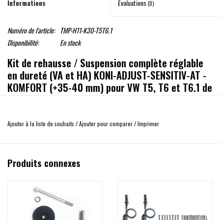
Informations
Évaluations
(0)
Numéro de l'article:
TMP-H11-K30-T5T6.1
Disponibilité:
En stock
Kit de rehausse / Suspension complète réglable
en dureté (VA et HA) KONI-ADJUST-SENSITIV-AT -
KOMFORT (+35-40 mm) pour VW T5, T6 et T6.1 de
TWIN MONOTUUBE PROJEKT
Pour 4Motion, nous recommandons de commander en plus le kit
Ajouter à la liste de souhaits
/
Ajouter pour comparer
/
Imprimer
TMP-DIFF
Suspension complète surélevée de +30 à +40 mm, mais comme nos ressorts
sont fabriqués par le fournisseur d'origine PORSCHE, ils offrent encore plus de
Produits connexes
confort, une meilleure dynamique de conduite et une durabilité encore accrue.
Toutes les pièces moulées sont incluses (voir contenu de la livraison), ainsi
qu'une possibilité de réglage variable de la hauteur de l'essieu arrière avec la
pièce moulée fournie. Réglage CONFORT ingénieux en combinaison avec les
amortisseurs XL longs KONI-ADJUST-SENSITIV-AT, qui offrent un confort