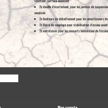
résistant, surface anodisée
2x douille d'écartement, pour les jambes de suspension
anodisée
2x limiteurs de débattement pour les amortisseurs de l
2x Barre de couplage pour stabilisateur d'essieu avant
2x entretoises pour les ressorts hélicoïdaux de l'essieu
2x Rallonge de centrage de la cale en caoutchouc pour l
surface anodisée
2x limiteurs de débattement pour les bras obliques de l
Fourni avec certificat de homologation et notice d'installati
En combinaison avec cette surélévation, il est possible de
s
Mon compte