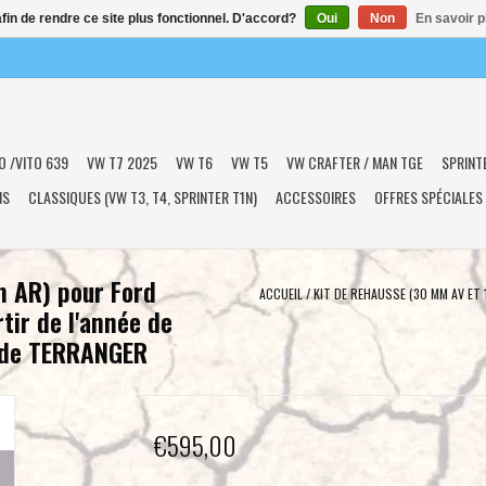
afin de rendre ce site plus fonctionnel. D'accord?
Oui
Non
En savoir p
O /VITO 639
VW T7 2025
VW T6
VW T5
VW CRAFTER / MAN TGE
SPRINT
NS
CLASSIQUES (VW T3, T4, SPRINTER T1N)
ACCESSOIRES
OFFRES SPÉCIALES
m AR) pour Ford
ACCUEIL
/
KIT DE REHAUSSE (30 MM AV ET
tir de l'année de
 de TERRANGER
€595,00