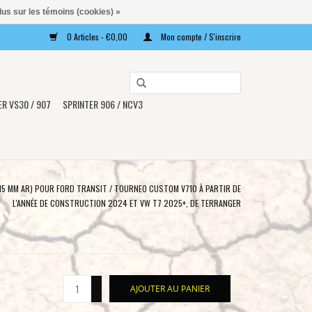
lus sur les témoins (cookies) »
0 Articles - €0,00
Mon compte / S'inscrire
Utilisez
les
ER VS30 / 907
SPRINTER 906 / NCV3
flèches
haut
et
bas
pour
 15 MM AR) POUR FORD TRANSIT / TOURNEO CUSTOM V710 À PARTIR DE
sélectionner
L'ANNÉE DE CONSTRUCTION 2024 ET VW T7 2025+, DE TERRANGER
le
résultat
disponible.
Appuyez
+
sur
AJOUTER AU PANIER
-
Entrée