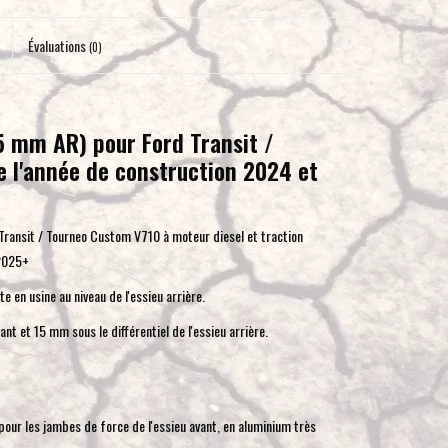
pour
accéder
Évaluations
(0)
au
résultat
de
5 mm AR) pour Ford Transit /
recherche
e l'année de construction 2024 et
sélectionné.
Les
utilisateurs
ransit / Tourneo Custom V710 à moteur diesel et traction
d'appareils
 2025+
tactiles
peuvent
e en usine au niveau de l'essieu arrière.
se
t et 15 mm sous le différentiel de l'essieu arrière.
servir
de
gestes
tels
our les jambes de force de l'essieu avant, en aluminium très
que