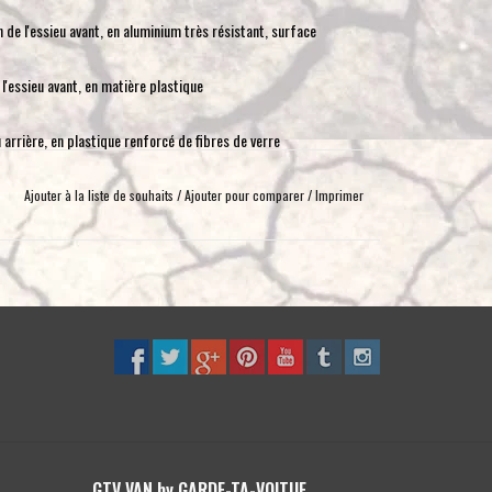
toucher
 de l'essieu avant, en aluminium très résistant, surface
et
glisser.
'essieu avant, en matière plastique
 arrière, en plastique renforcé de fibres de verre
e ressort de l'essieu arrière, en aluminium très résistant,
Ajouter à la liste de souhaits
/
Ajouter pour comparer
/
Imprimer
'essieu arrière, en plastique
on détaillé.
 monter des pneus AT plus grands.
GTV VAN by GARDE-TA-VOITUE