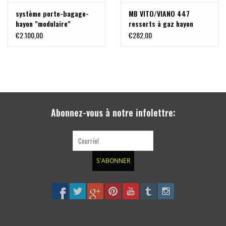
système porte-bagage-
MB VITO/VIANO 447
Les ressorts à gaz eux-mêmes ne sont pas compris dans la
hayon "modulaire"
ressorts à gaz hayon
Mercedes VITO/VIANO 447
(amortisseurs du hayon)
livraison.
€2.100,00
€282,00
“renforcé”
Les ressorts à gaz d'origine ne peuvent plus être utilisés
après la conversion.
La surface des pièces en acier est galvanisée.
Abonnez-vous à notre infolettre:
Numéro tarifaire: 83024900
Poids net: 1,0 kg / paire
S'ABONNER