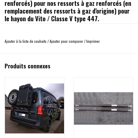
renforcés) pour nos ressorts à gaz renforcés (en
remplacement des ressorts à gaz d'origine) pour
le hayon du Vito / Classe V type 447.
Contenu de la livraison:
- 2x support
s renforcé supérieur pour la montage des
Ajouter à la liste de souhaits
/
Ajouter pour comparer
/
Imprimer
vérins renforcés
- 1x support
renforcé inférieur coté gauche pour le montage
Produits connexes
des vérins renforcés
- 1x support
renforcé inférieur coté droite pour le montage
des vérins renforcés
- Y compris les vis, le frein filet liquide et le film de
protection de la peinture pour les surfaces de montage. Les
composants sont vissés aux points de filetage d'origine.