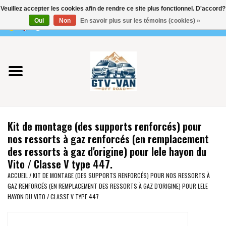
Veuillez accepter les cookies afin de rendre ce site plus fonctionnel. D'accord?
Utilisez
Oui
Non
En savoir plus sur les témoins (cookies) »
les
0 Articles - €0,00
flèches
Accueil
haut
et
bas
Vito / classe V - 447
pour
sélectionner
Viano /Vito 639
le
Kit de montage (des supports renforcés) pour
résultat
VW T7 2025
nos ressorts à gaz renforcés (en remplacement
disponible.
des ressorts à gaz d'origine) pour lele hayon du
Appuyez
Vito / Classe V type 447.
VW T6
sur
ACCUEIL
/
KIT DE MONTAGE (DES SUPPORTS RENFORCÉS) POUR NOS RESSORTS À
Entrée
GAZ RENFORCÉS (EN REMPLACEMENT DES RESSORTS À GAZ D'ORIGINE) POUR LELE
pour
VW T5
HAYON DU VITO / CLASSE V TYPE 447.
accéder
au
VW CRAFTER / MAN TGE