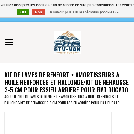
Veuillez accepter les cookies afin de rendre ce site plus fonctionnel. D'accord?
Utilisez
Oui
Non
En savoir plus sur les témoins (cookies) »
les
0 Articles - €0,00
flèches
Accueil
haut
et
bas
Vito / classe V - 447
pour
sélectionner
Viano /Vito 639
le
KIT DE LAMES DE RENFORT + AMORTISSEURS A
résultat
VW T7 2025
HUILE RENFORCES ET RALLONGE/KIT DE REHAUSSE
disponible.
3-5 CM POUR ESSIEU ARRIÈRE POUR FIAT DUCATO
Appuyez
VW T6
ACCUEIL
/
KIT DE LAMES DE RENFORT + AMORTISSEURS A HUILE RENFORCES ET
sur
RALLONGE/KIT DE REHAUSSE 3-5 CM POUR ESSIEU ARRIÈRE POUR FIAT DUCATO
Entrée
pour
VW T5
accéder
au
VW CRAFTER / MAN TGE