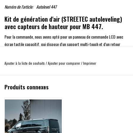
Numéro de l'article:
Autolevel 447
Kit de génération d'air (STREETEC autoleveling)
avec capteurs de hauteur pour MB 447.
Pour la commande, nous avons opté pour un panneau de commande LCD avec
écran tactile capacitif, qui dispose d'un support multi-touch et d'un retour
haptique pour donner à l'utilisateur une sensation agréable lors de la
commande.
Ajouter à la liste de souhaits
/
Ajouter pour comparer
/
Imprimer
Pour la première fois, vous avez la possibilité d'enregistrer jusqu'à 3 profils de
pilote dans votre Airmanagement, qui peuvent être adaptés individuellement à
chaque utilisateur.
Produits connexes
Notre système dispose d'un capteur d'accélération intégré à 6 axes, qui permet,
en combinaison avec le logiciel, de traiter un signal de vitesse par lequel
différentes fonctions supplémentaires, comme le Cruise-Safe, peuvent être
commandées.
Seuls des composants répondant à nos exigences de qualité élevées sont