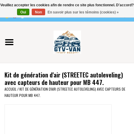
Veuillez accepter les cookies afin de rendre ce site plus fonctionnel. D'accord?
Utilisez
Oui
Non
En savoir plus sur les témoins (cookies) »
les
0 Articles - €0,00
flèches
Accueil
haut
et
bas
Vito / classe V - 447
pour
sélectionner
Viano /Vito 639
le
Kit de génération d'air (STREETEC autoleveling)
résultat
VW T7 2025
avec capteurs de hauteur pour MB 447.
disponible.
ACCUEIL
/
KIT DE GÉNÉRATION D'AIR (STREETEC AUTOLEVELING) AVEC CAPTEURS DE
Appuyez
HAUTEUR POUR MB 447.
VW T6
sur
Entrée
pour
VW T5
accéder
au
VW CRAFTER / MAN TGE